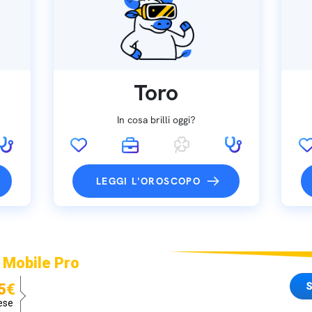
Toro
In cosa brilli oggi?
LEGGI L'OROSCOPO
 Mobile Pro
S
5€
ese