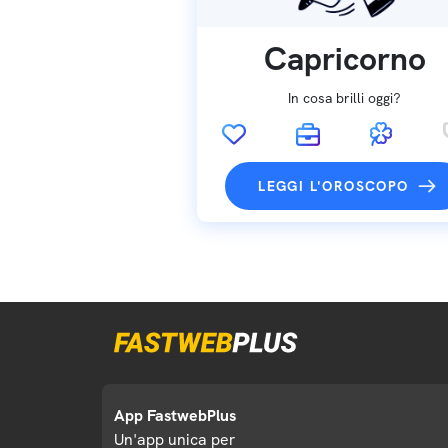
Capricorno
In cosa brilli oggi?
LEGGI L'OROSCOPO
App FastwebPlus
Un'app unica per