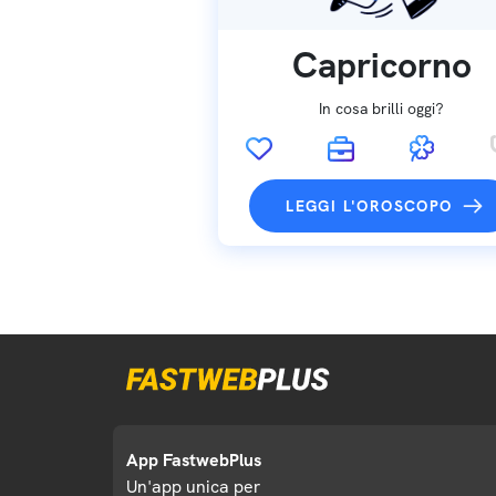
Capricorno
In cosa brilli oggi?
LEGGI L'OROSCOPO
App FastwebPlus
Un'app unica per