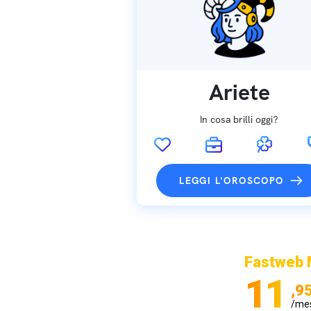
Ariete
In cosa brilli oggi?
LEGGI L'OROSCOPO
Fastweb 
11
,9
/me