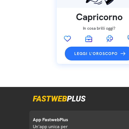
Capricorno
In cosa brilli oggi?
LEGGI L'OROSCOPO
App FastwebPlus
Un'app unica per