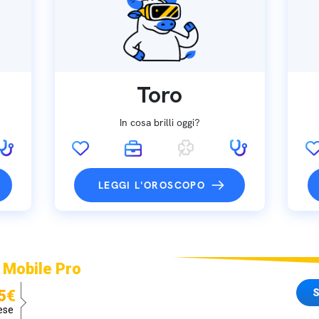
Toro
In cosa brilli oggi?
LEGGI L'OROSCOPO
 Mobile Pro
S
5€
ese