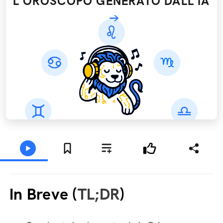
L'OROSCOPO GENERATO DALL’IA
In Breve (
TL;DR
)