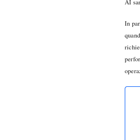
AI sa
In par
quand
richi
perfo
opera