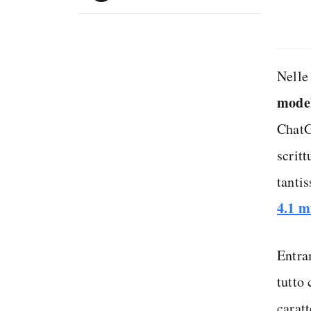
Nelle
model
ChatG
scritt
tanti
4.1 m
Entr
tutto
carat