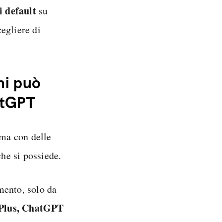
i default
su
cegliere di
hi può
atGPT
 ma con delle
che si possiede.
mento, solo da
Plus, ChatGPT