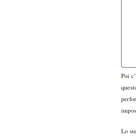
Poi c
quest
perfo
impos
Lo ste