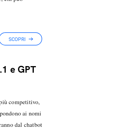
SCOPRI
.1 e GPT
più competitivo,
spondono ai nomi
rranno dal chatbot