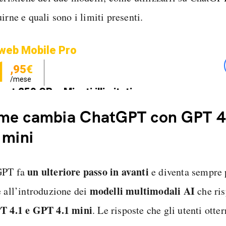
irne e quali sono i limiti presenti.
web Mobile Pro
1
,95€
/mese
net 250 GB e Minuti illimitati
zione SIM GRATIS
me cambia ChatGPT con GPT 4
 mini
un ulteriore passo in avanti
GPT fa
e diventa sempre 
modelli multimodali AI
e all’introduzione dei
che ri
T 4.1 e GPT 4.1 mini
. Le risposte che gli utenti otte