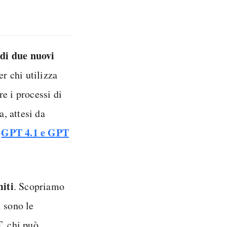
di due nuovi
er chi utilizza
e i processi di
a, attesi da
GPT 4.1 e GPT
:
miti
. Scopriamo
i sono le
T, chi può