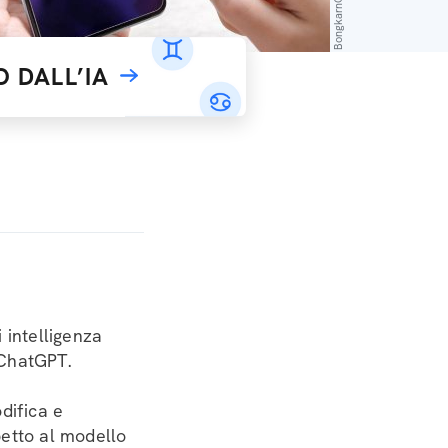
 DALL’IA
 intelligenza
u ChatGPT.
difica e
petto al modello