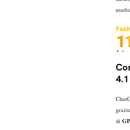
usufru
Fast
1
Inter
Spedi
Co
4.1
Chat
grazi
GP
di