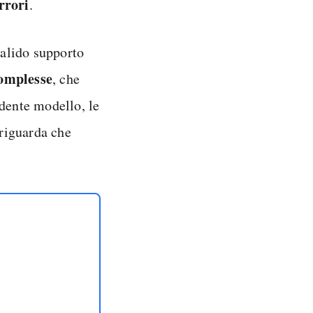
rrori
.
valido supporto
complesse
, che
edente modello, le
riguarda che