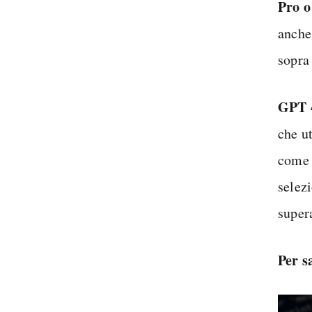
Pro 
anche 
sopra
GPT 
che u
come 
selezi
supera
Per s