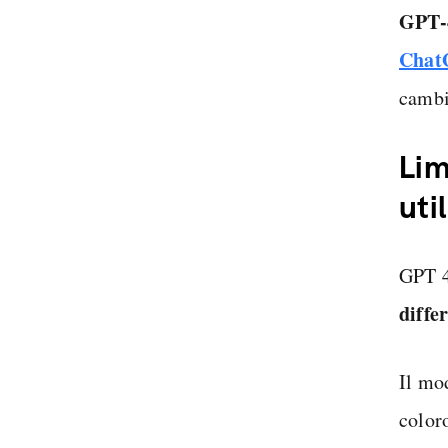
GPT-4
Chat
cambi
Lim
uti
GPT 4
diffe
Il mo
color