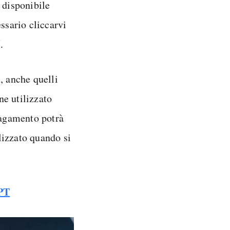
 disponibile
ssario cliccarvi
.
i
, anche quelli
ne utilizzato
agamento potrà
ilizzato quando si
GPT