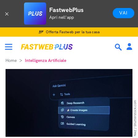
FastwebPlus
VAI
Apri nell'app
Offerta Fastweb per la tua casa
Home
Intelligenza Artificiale
Nwz / Shutterstock.com