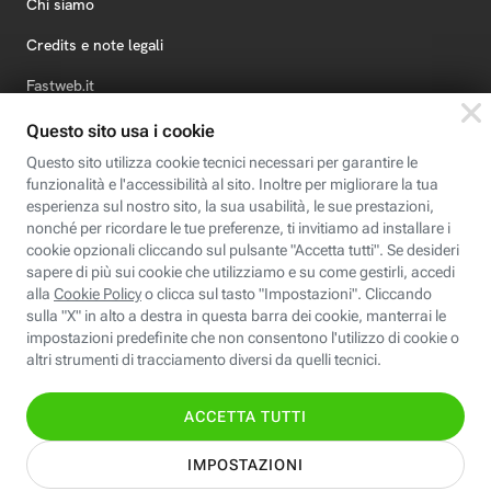
Chi siamo
Credits e note legali
Fastweb.it
Formazione
Fastweb Digital Academy
STEP FuturAbility District
Insieme, siamo futuro
© Fastweb SpA 2026 - P.IVA 12878470157
Informativa
Cookie
Modifica
Dichiarazione di