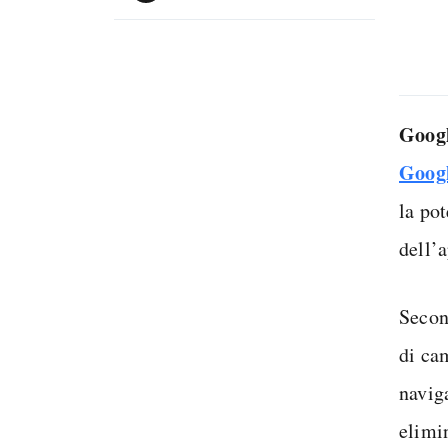
Goog
Goog
la pot
dell’
Secon
di ca
navig
elimin