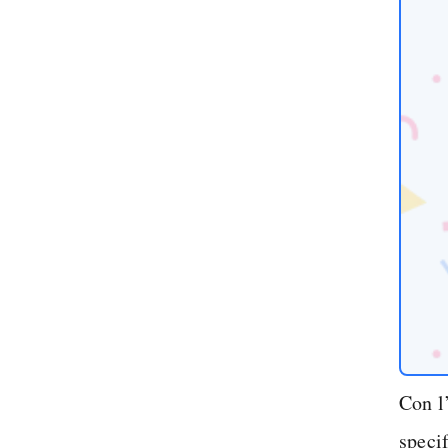
Con l
speci