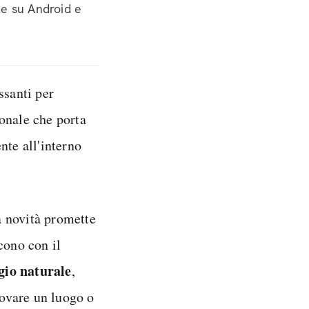
ale su Android e
ssanti per
onale che porta
nte all'interno
a novità promette
cono con il
gio naturale
,
rovare un luogo o