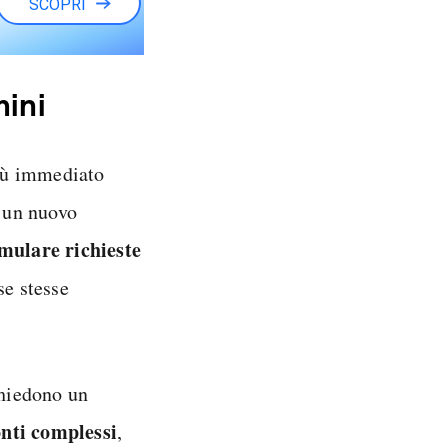
SCOPRI
ini
più immediato
o un nuovo
mulare richieste
se stesse
ichiedono un
nti complessi
,