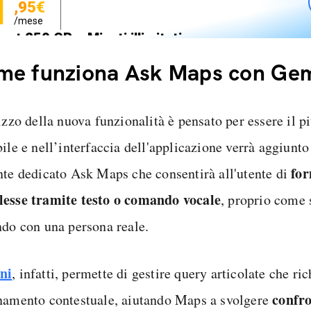
1
,95€
/mese
net 250 GB e Minuti illimitati
zione SIM GRATIS
me funziona Ask Maps con Gem
lizzo della nuova funzionalità è pensato per essere il 
bile e nell’interfaccia dell'applicazione verrà aggiunt
for
nte dedicato Ask Maps che consentirà all'utente di
esse tramite testo o comando vocale
, proprio come 
ndo con una persona reale.
ni
, infatti, permette di gestire query articolate che r
confro
namento contestuale, aiutando Maps a svolgere