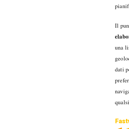
pianif
Il pu
elabo
una l
geolo
dati p
prefe
navig
quals
Fast