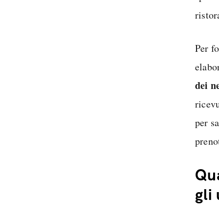
risto
Per f
elabo
dei n
ricevu
per sa
preno
Qua
gli