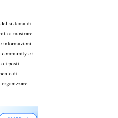
 del sistema di
mita a mostrare
le informazioni
la community e i
 o i posti
mento di
i organizzare