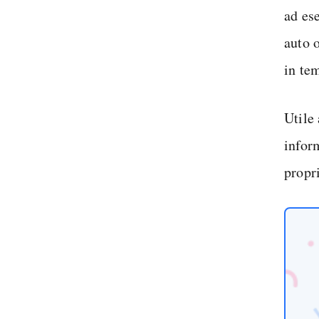
ad ese
auto 
in te
Utile
infor
propr