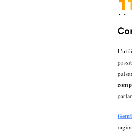
1
Inter
Spedi
Co
L'uti
possi
pulsa
compl
parla
Gemi
ragio