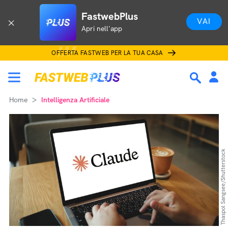
FastwebPlus
VAI
Apri nell'app
OFFERTA FASTWEB PER LA TUA CASA
Home
Intelligenza Artificiale
Thaspol Sangsee/Shutterstock