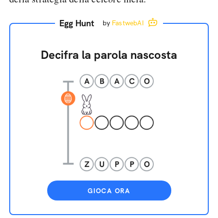
Egg Hunt
by
FastwebAI
Decifra la parola nascosta
GIOCA ORA