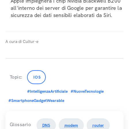
Apple impiegherà i chip Nvidia Blackwell B200
all'interno dei server di Google per garantire la
sicurezza dei dati sensibili elaborati da Siri.
A cura di Cultur-e
Topic:
IOS
#IntelligenzaArtificiale
#NuoveTecnologie
#SmartphoneGadgetWearable
Glossario
DNS
modem
router