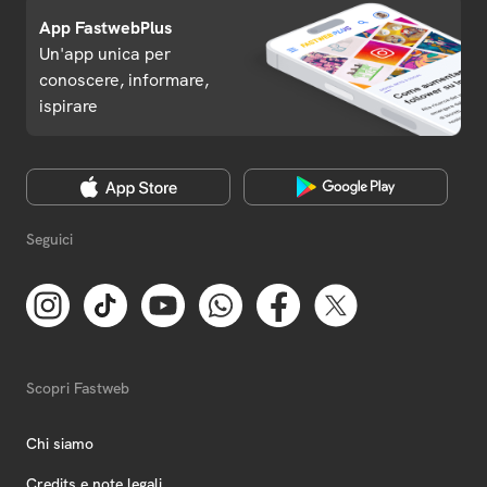
App FastwebPlus
Un'app unica per
conoscere, informare,
ispirare
Seguici
Scopri Fastweb
Chi siamo
Credits e note legali