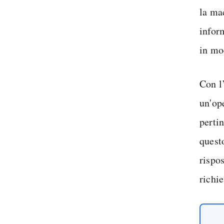
la mac
infor
in mo
Con l
un'ope
pertin
quest
rispo
richie