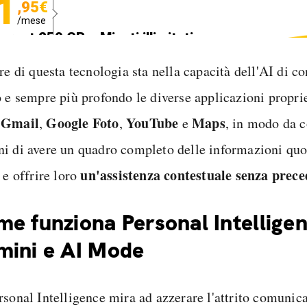
1
,95€
/mese
ternet 250 GB e Minuti illimitati
edizione SIM GRATIS
re di questa tecnologia sta nella capacità dell'AI di 
o e sempre più profondo le diverse applicazioni proprie
Gmail
Google Foto
YouTube
Maps
e
,
,
e
, in modo da c
i di avere un quadro completo delle informazioni quo
un'assistenza contestuale senza prece
 e offrire loro
e funziona Personal Intellige
ini e AI Mode
sonal Intelligence mira ad azzerare l'attrito comunicat