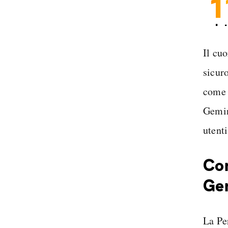
1
In
Sp
Il cuo
sicur
com
Gemin
utenti
Com
Gem
La Per