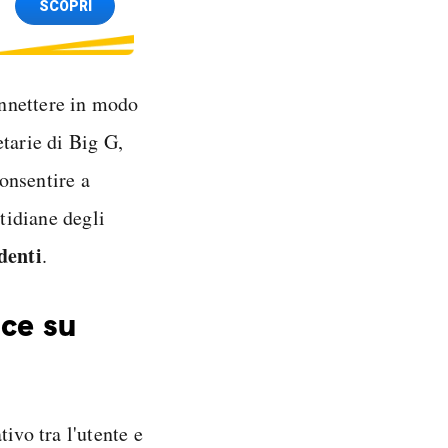
SCOPRI
connettere in modo
tarie di Big G,
onsentire a
tidiane degli
denti
.
nce su
ivo tra l'utente e