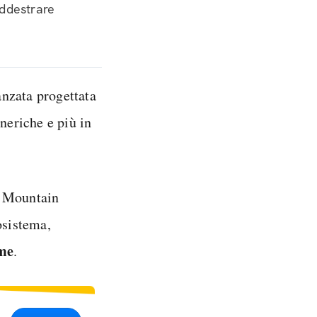
addestrare
anzata progettata
eriche e più in
i Mountain
osistema,
me
.