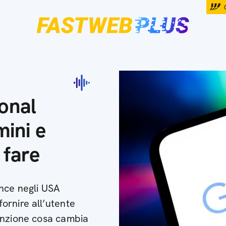
onal
mini e
 fare
ence negli USA
ornire all’utente
unzione cosa cambia