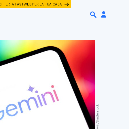
OFFERTA FASTWEB PER LA TUA CASA
Samuel Boivin/Shutterstock