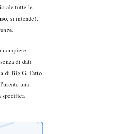
ciale tutte le
nso
, si intende),
renze.
uò compiere
senza di dati
ma di Big G. Fatto
l'utente una
 specifica