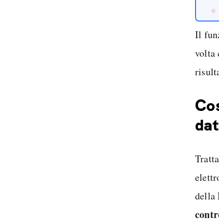
Il fu
volta 
risult
Cos
dat
Tratt
elettr
della
contr