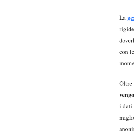
ge
La
rigid
dover
con le
mome
Oltre 
vengo
i dat
miglio
anoni