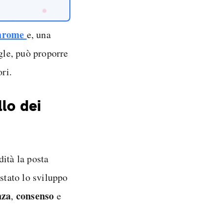
hrome
e, una
ogle, può proporre
ri.
lo dei
dità la posta
ostato lo sviluppo
nza
consenso
,
e