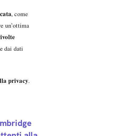
icata
, come
e un’ottima
rivolte
he dai dati
lla privacy
.
ambridge
ttenti alla