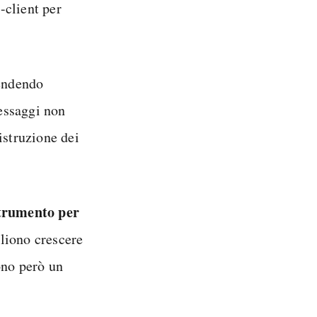
t-client per
rendendo
essaggi non
istruzione dei
trumento per
liono crescere
ono però un