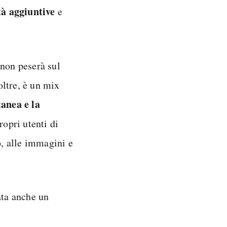
à aggiuntive
e
 non peserà sul
noltre, è un mix
tanea e la
opri utenti di
o, alle immagini e
ata anche un