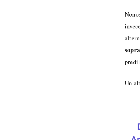
Nonos
invec
alter
sopra
predi
Un al
An