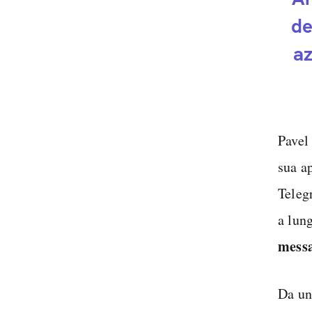
de
a
Pavel
sua ap
Teleg
a lung
mess
Da un 