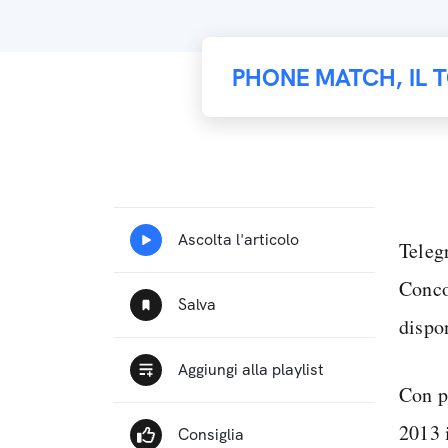
PHONE MATCH, IL 
Teleg
Conco
dispo
Con p
2013 i