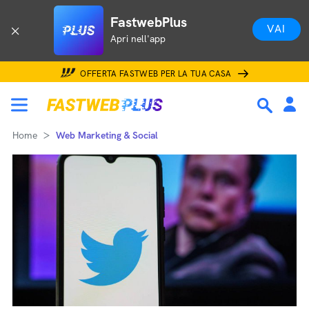
FastwebPlus
VAI
Apri nell'app
OFFERTA FASTWEB PER LA TUA CASA
Home
Web Marketing & Social