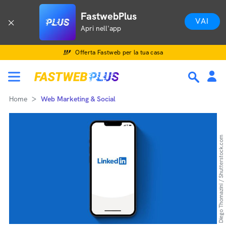
FastwebPlus
VAI
Apri nell'app
Offerta Fastweb per la tua casa
Home
Web Marketing & Social
Diego Thomazini / Shutterstock.com