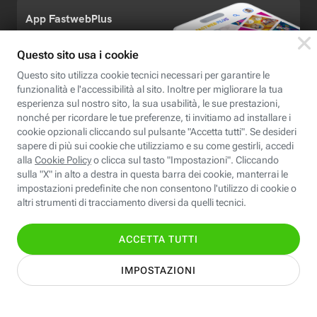
App FastwebPlus
Un'app unica per
conoscere, informare,
ispirare
Seguici
Scopri Fastweb
Chi siamo
Credits e note legali