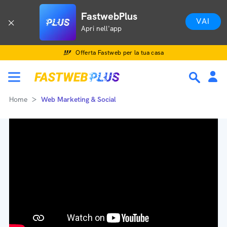
FastwebPlus
VAI
Apri nell'app
Offerta Fastweb per la tua casa
Home
Web Marketing & Social