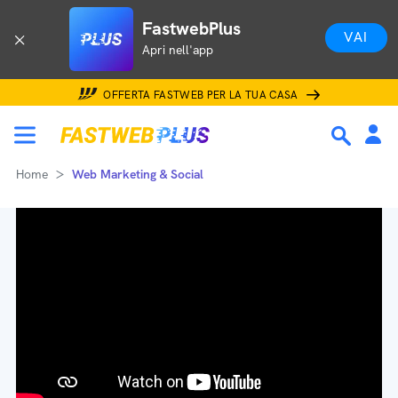
FastwebPlus
VAI
Apri nell'app
OFFERTA FASTWEB PER LA TUA CASA
Home
Web Marketing & Social