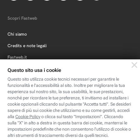
Scopri Fastweb
Chi siamo
Credits e note legali
Fastweb.it
Formazione
Fastweb Digital Academy
STEP FuturAbility District
Insieme, siamo futuro