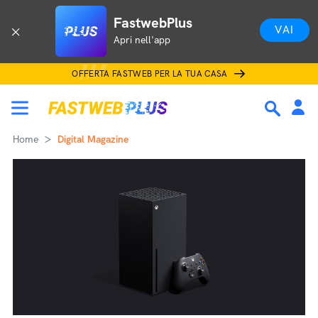
FastwebPlus
VAI
Apri nell'app
OFFERTA FASTWEB PER LA TUA CASA
Home
Digital Magazine