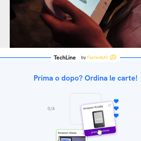
TechLine
by
FastwebAI
Prima o dopo? Ordina le carte!