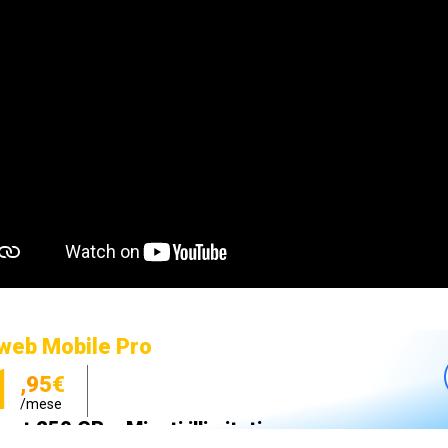
web Mobile Pro
1
,95€
/mese
net 250 GB e Minuti illimitati