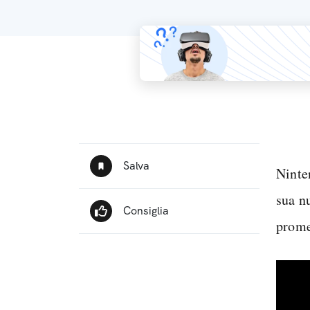
Ninte
sua n
prome