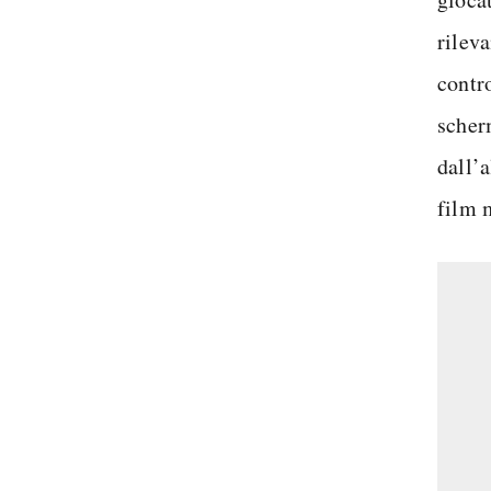
rilev
contr
scher
dall’a
film 