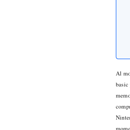
Al mo
basic
memor
compr
Ninte
momen