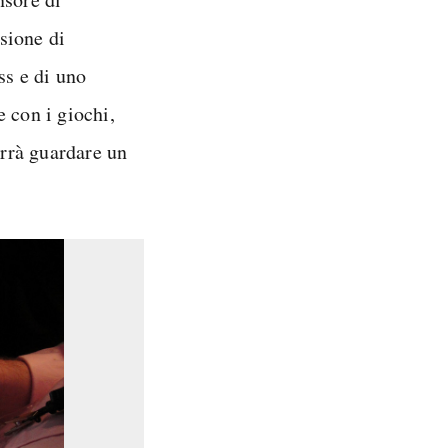
sione di
ss e di uno
 con i giochi,
orrà guardare un