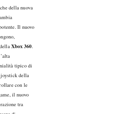
iche della nuova
cambia
otente. Il nuovo
ongono,
Xbox 360
della
.
’alta
ialità tipico di
 joystick della
rollare con le
game, il nuovo
erazione tra
nsore di