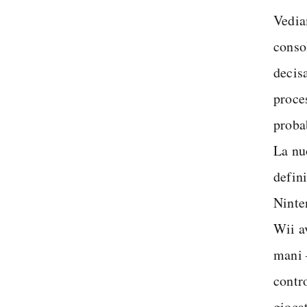
Spedi
Vedia
conso
decis
proce
proba
La nu
defini
Ninten
Wii av
mani 
contr
gioca