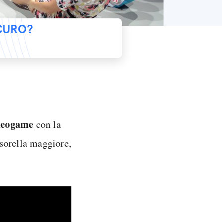
ICURO?
deogame
con la
 sorella maggiore,