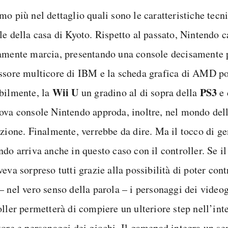
zione SIM GRATIS
mo più nel dettaglio quali sono le caratteristiche tecn
le della casa di Kyoto. Rispetto al passato, Nintendo 
amente marcia, presentando una console decisamente p
ssore multicore di IBM e la scheda grafica di AMD p
Wii U
PS3
bilmente, la
un gradino al di sopra della
e 
ova console Nintendo approda, inoltre, nel mondo dell
zione. Finalmente, verrebbe da dire. Ma il tocco di gen
do arriva anche in questo caso con il controller. Se il
eva sorpreso tutti grazie alla possibilità di poter cont
– nel vero senso della parola – i personaggi dei video
oller permetterà di compiere un ulteriore step nell’int
tore e personaggi dei giochi. Il gamepad integra un se