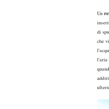
re
Un
inser
di sp
che vi
l'acq
l'aria
quand
addir
ulteri