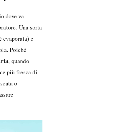
io dove va
oratore. Una sorta
è evaporata) e
ola. Poiché
aria
, quando
sce più fresca di
escata o
assare