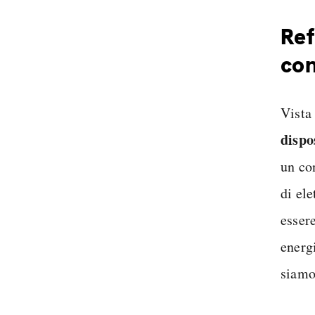
Inter
Spedi
Ref
con
Vista
dispo
un con
di ele
esser
energi
siamo