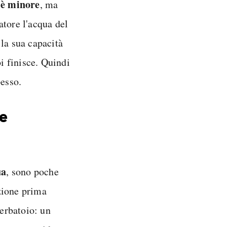
o è minore
, ma
atore l'acqua del
la sua capacità
oi finisce. Quindi
pesso.
me
ua
, sono poche
zione prima
serbatoio: un