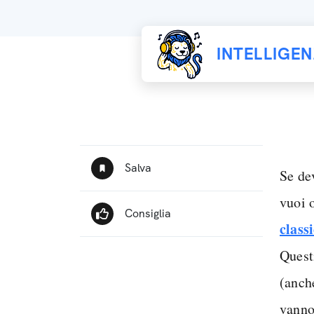
INTELLIGE
Se de
vuoi o
class
Quest
(anch
vanno 