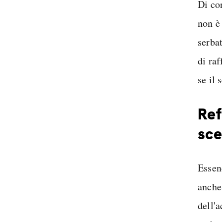
Di co
non è
serba
di raf
se il
Ref
sce
Essen
anche
dell'a