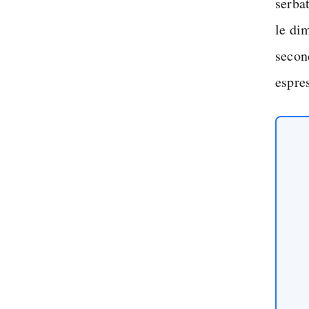
serba
le di
secon
espres