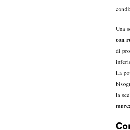
condi
Una s
con r
di pr
inferi
La po
bisog
la sce
merc
Com