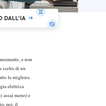
 DALL’IA
raneamente, e non
a scelta di un
tto la migliore.
ia elettrica
gi assai meno) e
o, poi, il