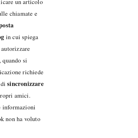
icare un articolo
ulle chiamate e
sposta
og
in cui spiega
 autorizzare
, quando si
icazione richiede
sincronizzare
 di
propri amici.
e informazioni
ok non ha voluto