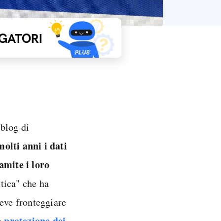
GATORI
 blog di
molti anni i dati
amite i loro
tica" che ha
deve fronteggiare
protezione dei
la