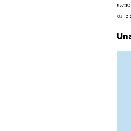
utent
sulle
Una