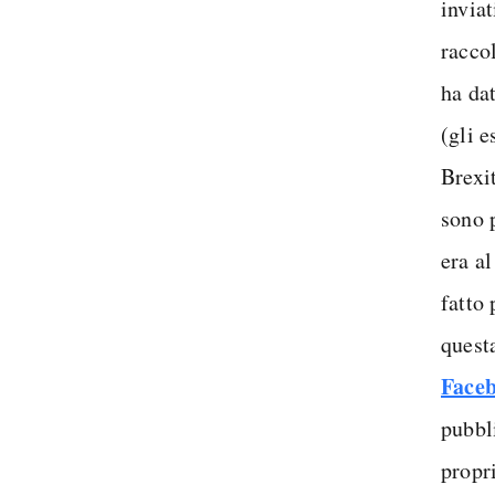
inviat
raccol
ha dat
(gli e
Brexit
sono p
era al
fatto
quest
Face
pubbli
propr