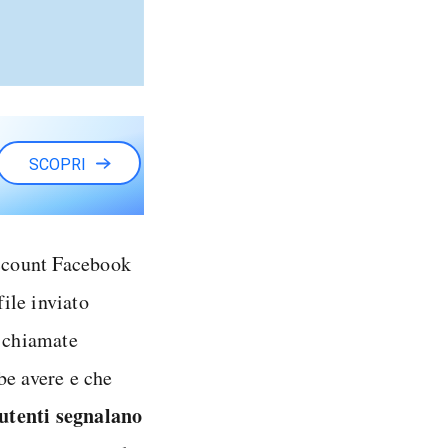
SCOPRI
account Facebook
file inviato
e chiamate
be avere e che
 utenti segnalano