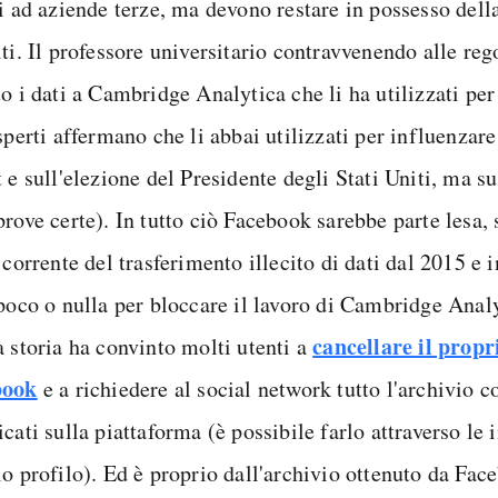
i ad aziende terze, ma devono restare in possesso della
ti. Il professore universitario contravvenendo alle re
o i dati a Cambridge Analytica che li ha utilizzati per
sperti affermano che li abbai utilizzati per influenzare 
 e sull'elezione del Presidente degli Stati Uniti, ma s
rove certe). In tutto ciò Facebook sarebbe parte lesa,
 corrente del trasferimento illecito di dati dal 2015 e i
 poco o nulla per bloccare il lavoro di Cambridge Analy
cancellare il propr
a storia ha convinto molti utenti a
book
e a richiedere al social network tutto l'archivio c
cati sulla piattaforma (è possibile farlo attraverso le
io profilo). Ed è proprio dall'archivio ottenuto da Fac