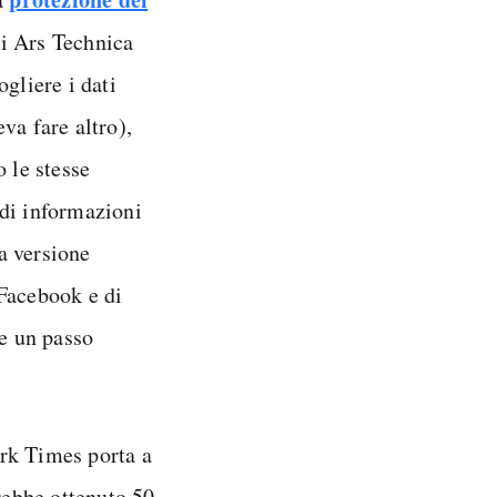
di Ars Technica
gliere i dati
va fare altro),
 le stesse
 di informazioni
a versione
 Facebook e di
re un passo
rk Times porta a
rebbe ottenuto 50