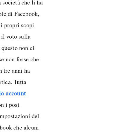
 società che li ha
gole di Facebook,
 i propri scopi
il voto sulla
u questo non ci
 se non fosse che
n tre anni ha
tica. Tutta
io account
on i post
 impostazioni del
ebook che alcuni