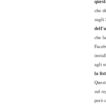
quest
che d
sugli
dell'
che l
Faceb
insta
agli u
la lis
Quest
sul r
però d