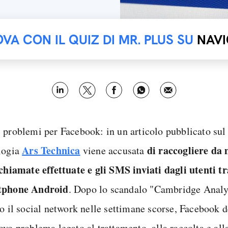
OVA CON IL QUIZ DI MR. PLUS SU
NAVI
 problemi per Facebook: in un articolo pubblicato sul
Ars Technica
di raccogliere da 
logia
viene accusata
 chiamate effettuate e gli SMS inviati dagli utenti tr
tphone Android
. Dopo lo scandalo "Cambridge Analy
to il social network nelle settimane scorse, Facebook 
ovo problema legato al trattamento, alla raccolta e al