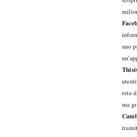
milion
Faceb
infor
uno p
un'ap
Thisi
utenti
rete d
ma gr
Cambr
trami