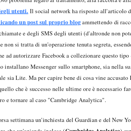
egli utenti.
Il social network ha risposto all'articolo 
icando un post sul proprio blog
ammettendo di racco
 chiamate e degli SMS degli utenti (d'altronde non pote
 non si tratta di un'operazione tenuta segreta, essendo
ne ad autorizzare Facebook a collezionare questo tipo
o installano Messenger sullo smartphone, sia nella su
le sia Lite. Ma per capire bene di cosa vine accusato
 quello che è successo nelle ultime ore è necessario fa
tro e tornare al caso "Cambridge Analytica".
orsa settimana un'inchiesta del Guardian e del New Yo
Cambridge Analytica
ire che un'azienda inglese (
) av