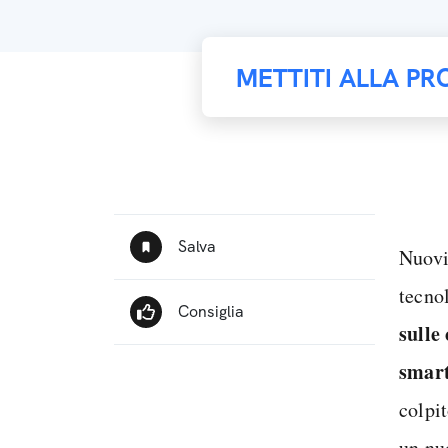
METTITI ALLA PR
Nuovi
tecno
sulle
smar
colpi
un nu