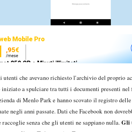
web Mobile Pro
1
,95€
/mese
net 250 GB e Minuti illimitati
zione SIM GRATIS
i utenti che avevano richiesto l'archivio del proprio 
iniziato a spulciare tra tutti i documenti presenti nel 
azienda di Menlo Park e hanno scovato il registro dell
tuate negli anni passate. Dati che Facebook non dovreb
Gli
e raccoglie senza che gli utenti ne sappiano nulla.