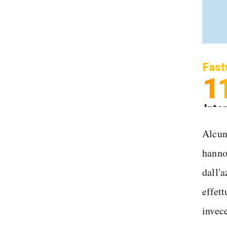
Fast
1
Inter
Spedi
Alcun
hanno 
dall'
effet
invec