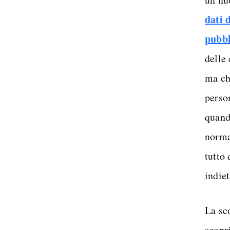
dati d
pubbl
delle
ma che
perso
quand
norma
tutto
indie
La sc
scopr