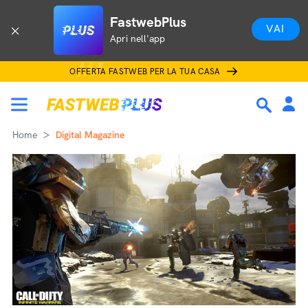
FastwebPlus
VAI
Apri nell'app
OFFERTA FASTWEB PER LA TUA CASA
Home
Digital Magazine