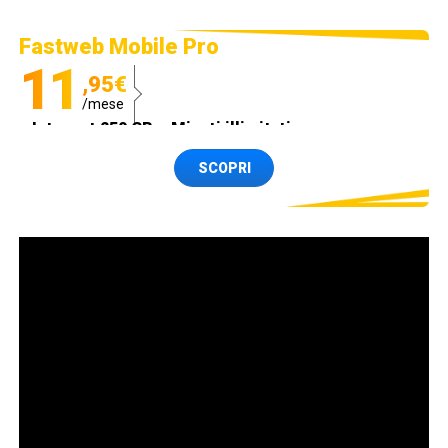
Fastweb Mobile Pro
11
,95€
/mese
Internet 250 GB e Minuti illimitati
Spedizione SIM GRATIS
SCOPRI