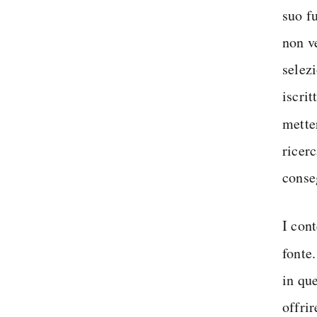
suo f
non v
selez
iscrit
mette
ricerc
conse
I cont
fonte
in que
offrir