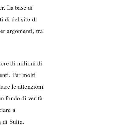
er. La base di
i di del sito di
er argomenti, tra
uore di milioni di
enti. Per molti
iare le attenzioni
n fondo di verità
ziare a
s
di Sulia.