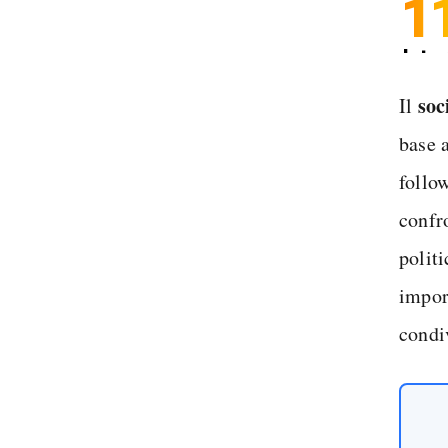
1
Inter
Spedi
soc
Il
base 
follo
confro
politi
import
condiv