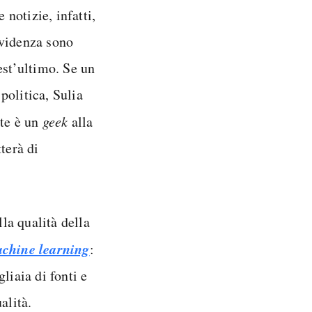
notizie, infatti,
evidenza sono
est’ultimo. Se un
 politica, Sulia
nte è un
geek
alla
terà di
lla qualità della
chine learning
:
liaia di fonti e
alità.