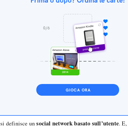
Prima o dopo? Ordina le carte!
GIOCA ORA
social network basato sull’utente
si definisce un
. E,