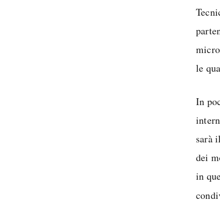
Tecni
parten
micro
le qua
In poc
intern
sarà i
dei m
in que
condi