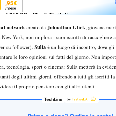
1
,95€
/mese
net 250 GB e Minuti illimitati
zione SIM GRATIS
ial network
Johnathan Glick
creato da
, giovane mark
a New York, non implora i suoi iscritti di raccogliere 
Sulia
wer su follower).
è un luogo di incontro, dove gli
ntare le loro opinioni sui fatti del giorno. Non import
ca, tecnologia, sport o cinema: Sulia metterà in eviden
anti degli ultimi giorni, offrendo a tutti gli iscritti la
idere il proprio pensiero con gli altri utenti.
TechLine
by
FastwebAI