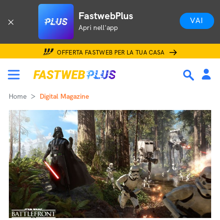
FastwebPlus
VAI
Apri nell'app
OFFERTA FASTWEB PER LA TUA CASA
Home
Digital Magazine