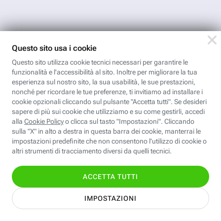
App FastwebPlus
Un'app unica per
conoscere, informare,
ispirare
Seguici