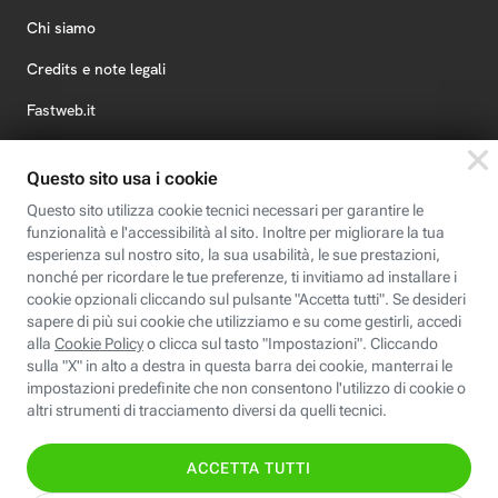
Chi siamo
Credits e note legali
Fastweb.it
Formazione
Fastweb Digital Academy
STEP FuturAbility District
Insieme, siamo futuro
© Fastweb SpA 2026 - P.IVA 12878470157