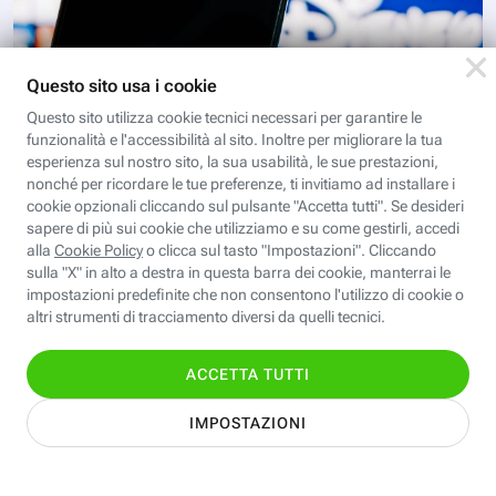
DIGITAL MAGAZINE
Perché Disney+ ha rimosso 4K e
HDR dall’abbonamento Premium in
Italia
Disney+ ha rimosso il 4K e l’HDR dall’abbonamento
Premium anche in Italia. Ecco perché è successo e
cosa cambia per gli abbonati alla piattaforma di
streaming
Scopri i corsi gratuiti della