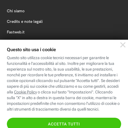
Chi siamo
Credits e note legali
Fastweb.it
Formazione
Fastweb Digital Academy
STEP FuturAbility District
Insieme, siamo futuro
© Fastweb SpA 2026 - P.IVA 12878470157