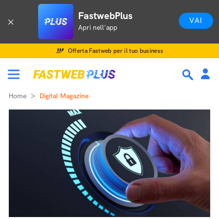
FastwebPlus
VAI
Apri nell'app
Offerta Fastweb per il tuo business
Home
Digital Magazine