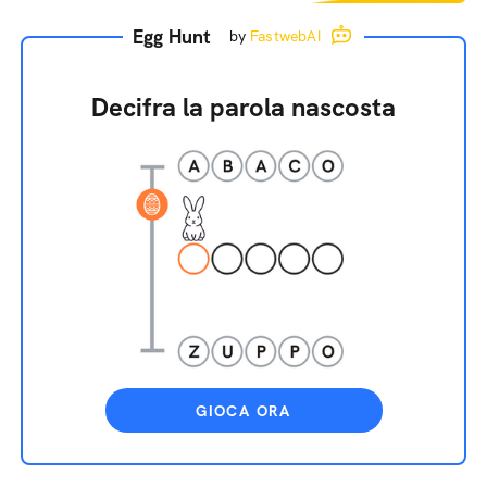
Egg Hunt
by
FastwebAI
Decifra la parola nascosta
GIOCA ORA