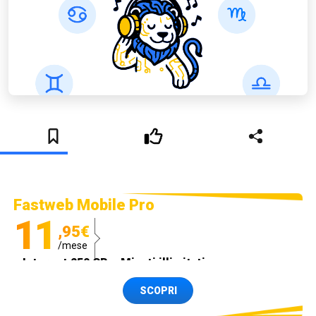
Fastweb Mobile Pro
11
,95€
/mese
Internet 250 GB e Minuti illimitati
Spedizione SIM GRATIS
SCOPRI