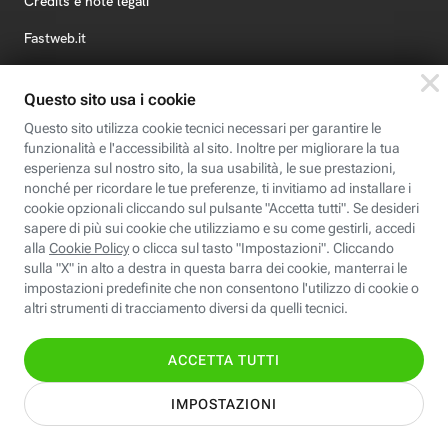
Credits e note legali
Fastweb.it
Formazione
Fastweb Digital Academy
STEP FuturAbility District
Insieme, siamo futuro
© Fastweb SpA 2026 - P.IVA 12878470157
Informativa
Cookie
Modifica
Dichiarazione di
Privacy
Policy
preferenze cookie
Accessibilità