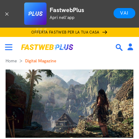
FastwebPlus
VAI
Apri nell'app
OFFERTA FASTWEB PER LA TUA CASA
Home
Digital Magazine