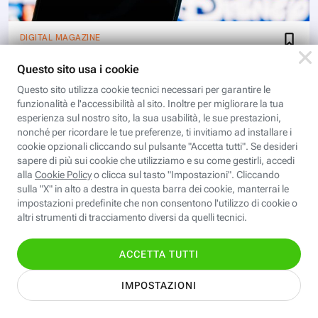
DIGITAL MAGAZINE
Perché Disney+ ha rimosso 4K e
HDR dall’abbonamento Premium in
Italia
Disney+ ha rimosso il 4K e l’HDR dall’abbonamento
Premium anche in Italia. Ecco perché è successo e
cosa cambia per gli abbonati alla piattaforma di
streaming
Scopri i corsi gratuiti della
Fastweb Digital Academy