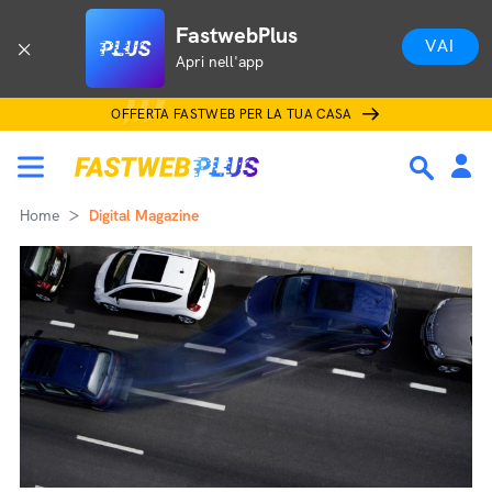
FastwebPlus
VAI
Apri nell'app
OFFERTA FASTWEB PER LA TUA CASA
Home
Digital Magazine