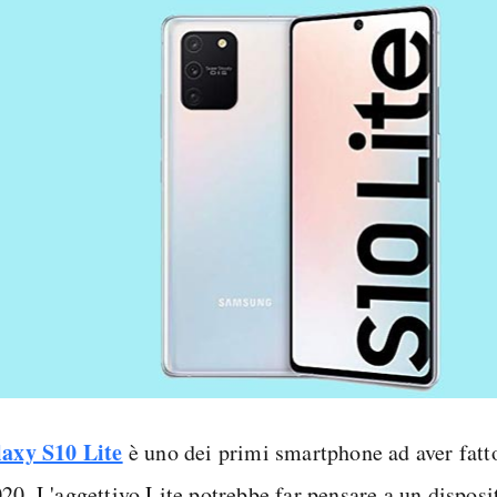
axy S10 Lite
è uno dei primi smartphone ad aver fatto
020. L'aggettivo Lite potrebbe far pensare a un disposi