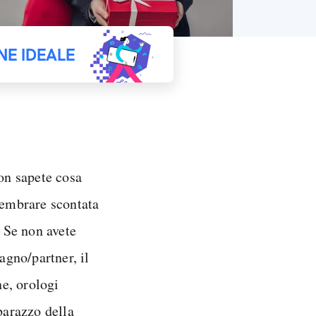
NE IDEALE
on sapete cosa
sembrare scontata
. Se non avete
gno/partner, il
e, orologi
barazzo della