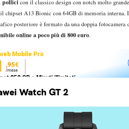
 pollici
con il classico design con notch molto grande
 il chipset A13 Bionic con 64GB di memoria interna. 
rafico posteriore è formato da una doppia fotocamera 
nibile online a poco più di 800 euro
.
web Mobile Pro
1
,95€
/mese
net 250 GB e Minuti illimitati
zione SIM GRATIS
awei Watch GT 2