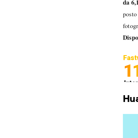
da 6,1
posto
fotog
Dispo
Fast
1
Inter
Spedi
Hu