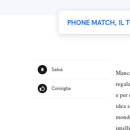
PHONE MATCH, IL 
Manca
regal
e per 
idea 
mondo
intell