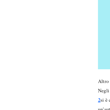
Altr
Negli 
2
si è
un'aut