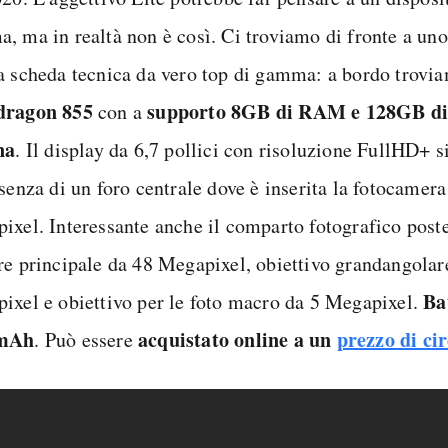
, ma in realtà non è così. Ci troviamo di fronte a un
a scheda tecnica da vero top di gamma: a bordo trovi
dragon 855
supporto 8GB di RAM e 128GB d
con a
na
. Il display da 6,7 pollici con risoluzione FullHD+ s
senza di un foro centrale dove è inserita la fotocamera
ixel. Interessante anche il comparto fotografico post
re principale da 48 Megapixel, obiettivo grandangolar
Ba
ixel e obiettivo per le foto macro da 5 Megapixel.
mAh
acquistato online a un
prezzo di ci
. Può essere