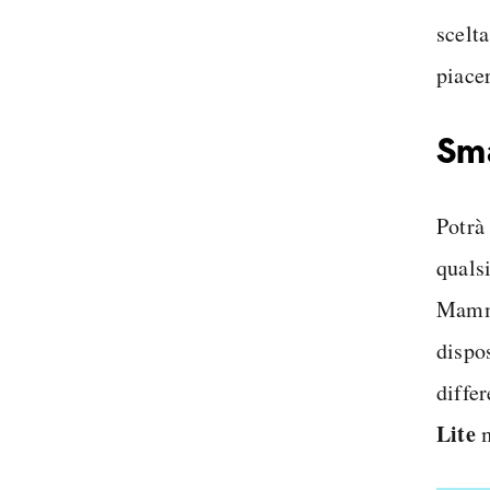
scelta
piace
Sm
Potrà
quals
Mamma
dispos
differ
Lite