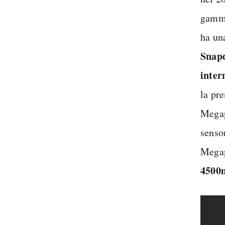
gamma
ha un
Snap
inter
la pre
Megap
senso
Megap
4500