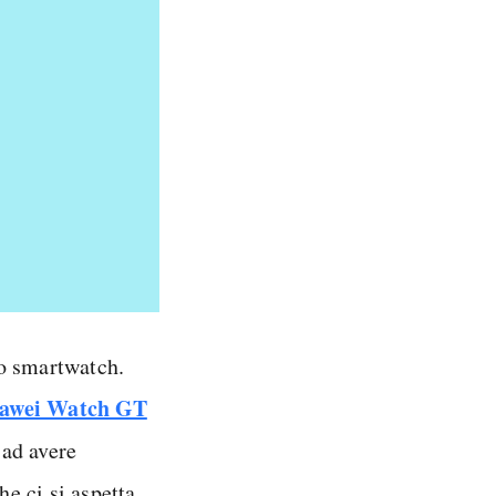
no smartwatch.
awei Watch GT
 ad avere
he ci si aspetta