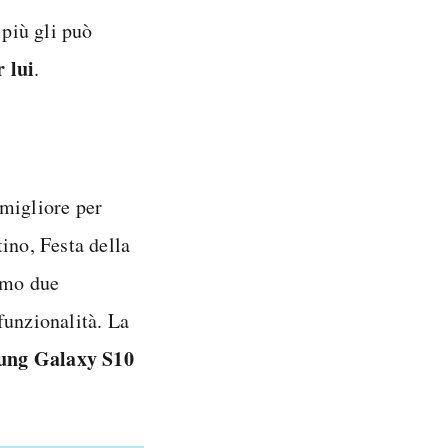
 più gli può
 lui
.
 migliore per
ino, Festa della
amo due
 funzionalità. La
ung Galaxy S10