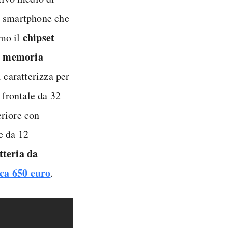
o smartphone che
chipset
amo il
i memoria
i caratterizza per
 frontale da 32
eriore con
e da 12
tteria da
rca 650 euro
.