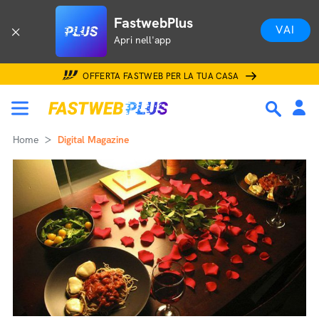
FastwebPlus
VAI
Apri nell'app
OFFERTA FASTWEB PER LA TUA CASA
Home
Digital Magazine