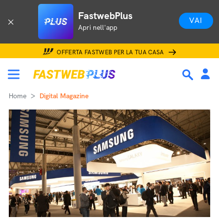
FastwebPlus
VAI
Apri nell'app
OFFERTA FASTWEB PER LA TUA CASA
Home
Digital Magazine