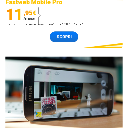
Fastweb Mobile Pro
11
,95€
/mese
Internet 250 GB e Minuti illimitati
Spedizione SIM GRATIS
SCOPRI