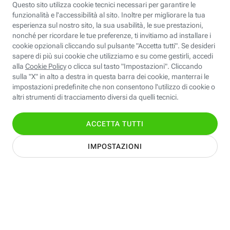
Scopri Fastweb
Chi siamo
Credits e note legali
Fastweb.it
Formazione
Fastweb Digital Academy
STEP FuturAbility District
Insieme, siamo futuro