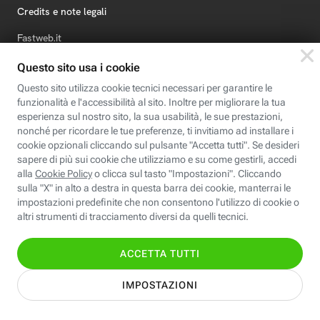
Credits e note legali
Fastweb.it
Formazione
Fastweb Digital Academy
STEP FuturAbility District
Insieme, siamo futuro
© Fastweb SpA 2026 - P.IVA 12878470157
Informativa
Cookie
Modifica
Dichiarazione di
Privacy
Policy
preferenze cookie
Accessibilità