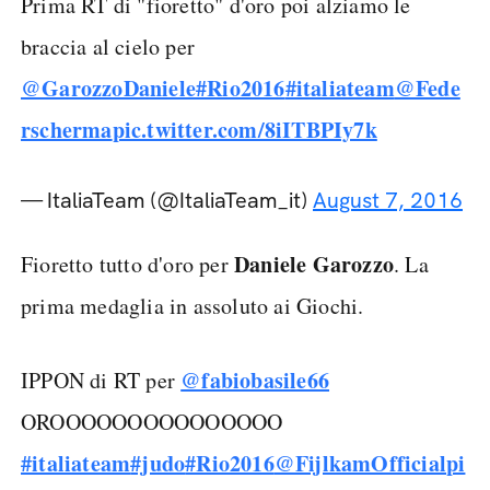
Prima RT di "fioretto" d'oro poi alziamo le
braccia al cielo per
@GarozzoDaniele
#Rio2016
#italiateam
@Fede
rscherma
pic.twitter.com/8iITBPIy7k
— ItaliaTeam (@ItaliaTeam_it)
August 7, 2016
Daniele Garozzo
Fioretto tutto d'oro per
. La
prima medaglia in assoluto ai Giochi.
@fabiobasile66
IPPON di RT per
OROOOOOOOOOOOOOOO
#italiateam
#judo
#Rio2016
@FijlkamOfficial
pi