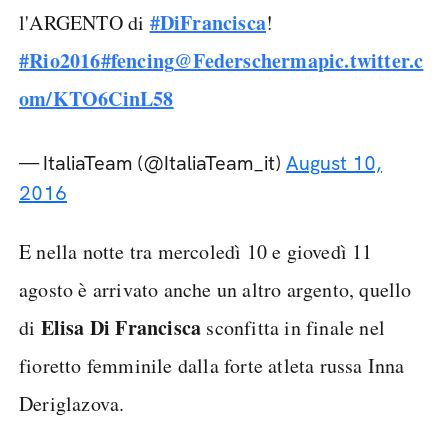
#DiFrancisca
l'ARGENTO di
!
#Rio2016
#fencing
@Federscherma
pic.twitter.c
om/KTO6CinL58
— ItaliaTeam (@ItaliaTeam_it)
August 10,
2016
E nella notte tra mercoledì 10 e giovedì 11
agosto è arrivato anche un altro argento, quello
Elisa Di Francisca
di
sconfitta in finale nel
fioretto femminile dalla forte atleta russa Inna
Deriglazova.