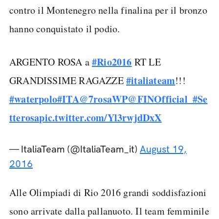
contro il Montenegro nella finalina per il bronzo
hanno conquistato il podio.
#Rio2016
ARGENTO ROSA a
RT LE
#italiateam
GRANDISSIME RAGAZZE
!!!
#waterpolo
#ITA
@7rosaWP
@FINOfficial_
#Se
tterosa
pic.twitter.com/Yl3rwjdDxX
— ItaliaTeam (@ItaliaTeam_it)
August 19,
2016
Alle Olimpiadi di Rio 2016 grandi soddisfazioni
sono arrivate dalla pallanuoto. Il team femminile