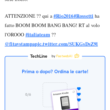
#Rio2016
#Rossetti
ATTENZIONE ?? qui a
ha
fatto BOOM BOOM BANG BANG! RT al volo
#italiateam
l'OROOO
??
@fitavstampa
pic.twitter.com/SUKGsDsZ9l
TechLine
by
FastwebAI
Prima o dopo? Ordina le carte!