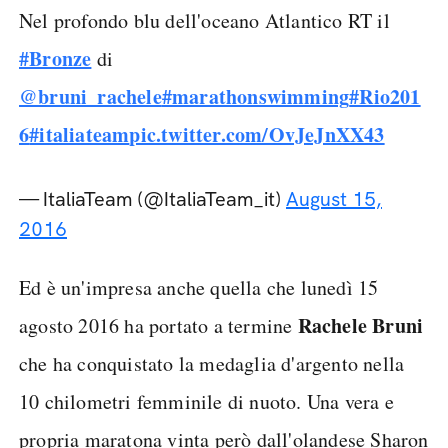
Nel profondo blu dell'oceano Atlantico RT il
#Bronze
di
@bruni_rachele
#marathonswimming
#Rio201
6
#italiateam
pic.twitter.com/OvJeJnXX43
— ItaliaTeam (@ItaliaTeam_it)
August 15,
2016
Ed è un'impresa anche quella che lunedì 15
Rachele Bruni
agosto 2016 ha portato a termine
che ha conquistato la medaglia d'argento nella
10 chilometri femminile di nuoto. Una vera e
propria maratona vinta però dall'olandese Sharon