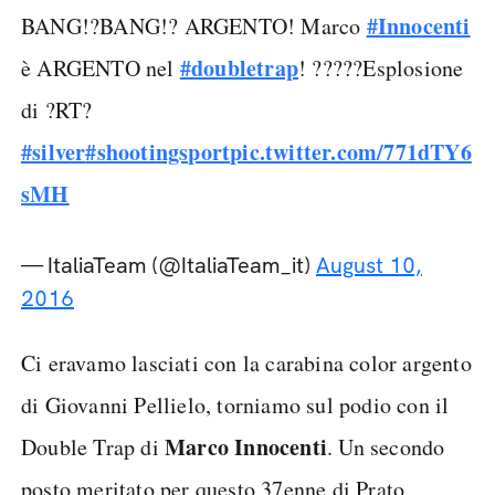
#Innocenti
BANG!?BANG!? ARGENTO! Marco
#doubletrap
è ARGENTO nel
! ?????Esplosione
di ?RT?
#silver
#shootingsport
pic.twitter.com/771dTY6
sMH
— ItaliaTeam (@ItaliaTeam_it)
August 10,
2016
Ci eravamo lasciati con la carabina color argento
di Giovanni Pellielo, torniamo sul podio con il
Marco Innocenti
Double Trap di
. Un secondo
posto meritato per questo 37enne di Prato.