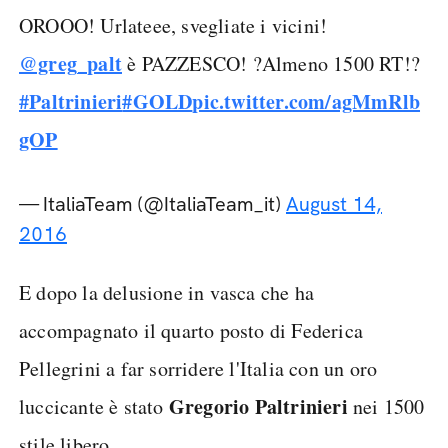
OROOO! Urlateee, svegliate i vicini!
@greg_palt
è PAZZESCO! ?Almeno 1500 RT!?
#Paltrinieri
#GOLD
pic.twitter.com/agMmRlb
gOP
— ItaliaTeam (@ItaliaTeam_it)
August 14,
2016
E dopo la delusione in vasca che ha
accompagnato il quarto posto di Federica
Pellegrini a far sorridere l'Italia con un oro
Gregorio Paltrinieri
luccicante è stato
nei 1500
stile libero.