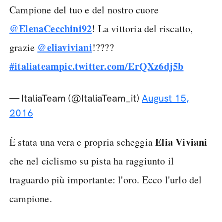
Campione del tuo e del nostro cuore
@ElenaCecchini92
! La vittoria del riscatto,
@eliaviviani
grazie
!????
#italiateam
pic.twitter.com/ErQXz6dj5b
— ItaliaTeam (@ItaliaTeam_it)
August 15,
2016
Elia Viviani
È stata una vera e propria scheggia
che nel ciclismo su pista ha raggiunto il
traguardo più importante: l'oro. Ecco l'urlo del
campione.