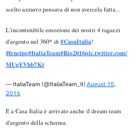
scelto azzurro pensava di non avercela fatta...
L'incontenibile emozione dei nostri 4 ragazzi
#CasaItalia
d'argento nel 360* di
!
#fencing
#ItaliaTeam
#Rio2016
pic.twitter.com/
MUgEVhb7Kt
— ItaliaTeam (@ItaliaTeam_it)
August 15,
2016
E a Casa Italia è arrivato anche il dream team
d'argento della scherma.