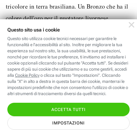
tricolore in terra brasiliana. Un Bronzo che ha il
colore dell'oro per il nuotatore livornese.
Il bacio più bello, sul podio più importante!
@RossyPuppy
#italiateam
#RioOlympics2016
#f
encing
@Federscherma
pic.twitter.com/qF4NR
evQAo
— ItaliaTeam (@ItaliaTeam_it)
August 7, 2016
La prima medagllia ai Giochi è arrivata da una
Rossella
donna. L'argento della spadaccina
Fiamingo
ha inaugurato il medagliere azzurro.