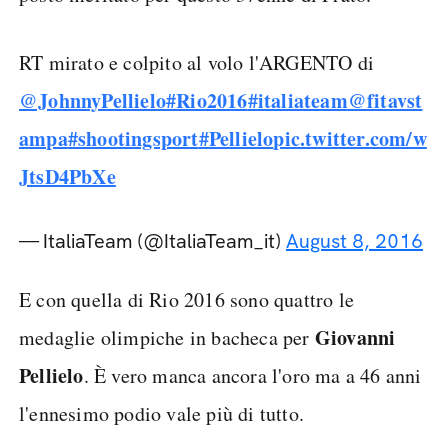
RT mirato e colpito al volo l'ARGENTO di
@JohnnyPellielo
#Rio2016
#italiateam
@fitavst
ampa
#shootingsport
#Pellielo
pic.twitter.com/w
JtsD4PbXe
— ItaliaTeam (@ItaliaTeam_it)
August 8, 2016
E con quella di Rio 2016 sono quattro le
Giovanni
medaglie olimpiche in bacheca per
Pellielo
. È vero manca ancora l'oro ma a 46 anni
l'ennesimo podio vale più di tutto.