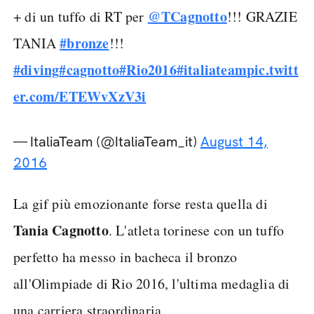
@TCagnotto
+ di un tuffo di RT per
!!! GRAZIE
#bronze
TANIA
!!!
#diving
#cagnotto
#Rio2016
#italiateam
pic.twitt
er.com/ETEWvXzV3i
— ItaliaTeam (@ItaliaTeam_it)
August 14,
2016
La gif più emozionante forse resta quella di
Tania Cagnotto
. L'atleta torinese con un tuffo
perfetto ha messo in bacheca il bronzo
all'Olimpiade di Rio 2016, l'ultima medaglia di
una carriera straordinaria.