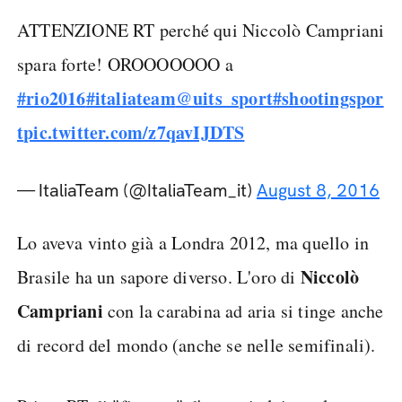
ATTENZIONE RT perché qui Niccolò Campriani
spara forte! OROOOOOOO a
#rio2016
#italiateam
@uits_sport
#shootingspor
t
pic.twitter.com/z7qavIJDTS
— ItaliaTeam (@ItaliaTeam_it)
August 8, 2016
Lo aveva vinto già a Londra 2012, ma quello in
Niccolò
Brasile ha un sapore diverso. L'oro di
Campriani
con la carabina ad aria si tinge anche
di record del mondo (anche se nelle semifinali).