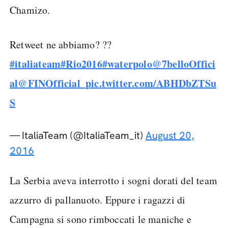
Chamizo.
Retweet ne abbiamo? ??
#italiateam
#Rio2016
#waterpolo
@7belloOffici
al
@FINOfficial_
pic.twitter.com/ABHDbZTSu
S
— ItaliaTeam (@ItaliaTeam_it)
August 20,
2016
La Serbia aveva interrotto i sogni dorati del team
azzurro di pallanuoto. Eppure i ragazzi di
Campagna si sono rimboccati le maniche e