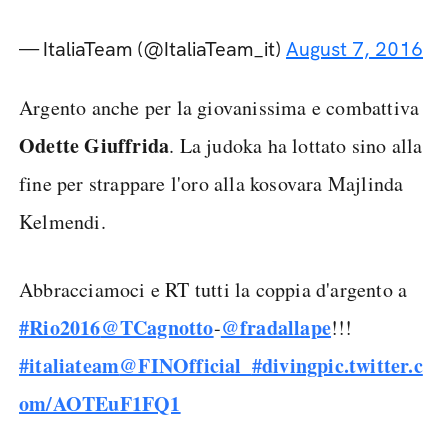
— ItaliaTeam (@ItaliaTeam_it)
August 7, 2016
Argento anche per la giovanissima e combattiva
Odette Giuffrida
. La judoka ha lottato sino alla
fine per strappare l'oro alla kosovara Majlinda
Kelmendi.
Abbracciamoci e RT tutti la coppia d'argento a
#Rio2016
@TCagnotto
@fradallape
-
!!!
#italiateam
@FINOfficial_
#diving
pic.twitter.c
om/AOTEuF1FQ1