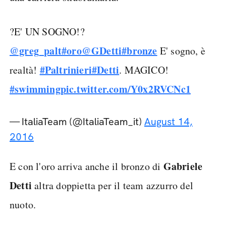
?E' UN SOGNO!?
@greg_palt
#oro
@GDetti
#bronze
E' sogno, è
#Paltrinieri
#Detti
realtà!
. MAGICO!
#swimming
pic.twitter.com/Y0x2RVCNc1
— ItaliaTeam (@ItaliaTeam_it)
August 14,
2016
Gabriele
E con l'oro arriva anche il bronzo di
Detti
altra doppietta per il team azzurro del
nuoto.