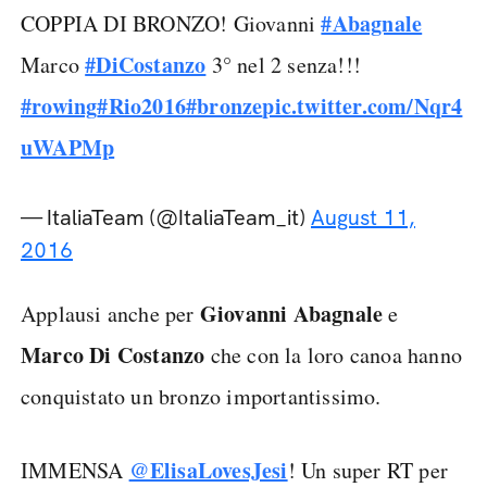
#Abagnale
COPPIA DI BRONZO! Giovanni
#DiCostanzo
Marco
3° nel 2 senza!!!
#rowing
#Rio2016
#bronze
pic.twitter.com/Nqr4
uWAPMp
— ItaliaTeam (@ItaliaTeam_it)
August 11,
2016
Giovanni Abagnale
Applausi anche per
e
Marco Di Costanzo
che con la loro canoa hanno
conquistato un bronzo importantissimo.
@ElisaLovesJesi
IMMENSA
! Un super RT per