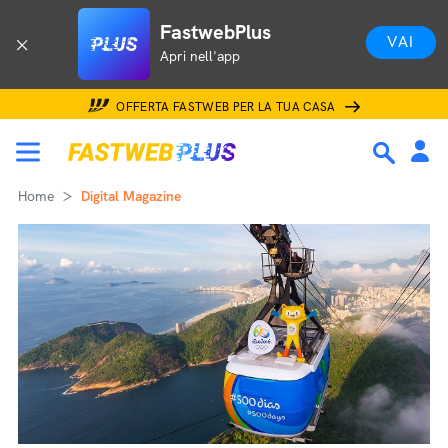
FastwebPlus
VAI
Apri nell'app
OFFERTA FASTWEB PER LA TUA CASA
Home
Digital Magazine