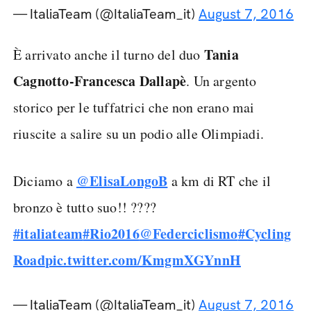
— ItaliaTeam (@ItaliaTeam_it)
August 7, 2016
Tania
È arrivato anche il turno del duo
Cagnotto-Francesca Dallapè
. Un argento
storico per le tuffatrici che non erano mai
riuscite a salire su un podio alle Olimpiadi.
@ElisaLongoB
Diciamo a
a km di RT che il
bronzo è tutto suo!! ????
#italiateam
#Rio2016
@Federciclismo
#Cycling
Road
pic.twitter.com/KmgmXGYnnH
— ItaliaTeam (@ItaliaTeam_it)
August 7, 2016