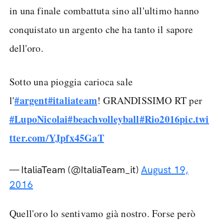
in una finale combattuta sino all'ultimo hanno
conquistato un argento che ha tanto il sapore
dell'oro.
Sotto una pioggia carioca sale
#argent
#italiateam
l'
! GRANDISSIMO RT per
#LupoNicolai
#beachvolleyball
#Rio2016
pic.twi
tter.com/YJpfx45GaT
— ItaliaTeam (@ItaliaTeam_it)
August 19,
2016
Quell'oro lo sentivamo già nostro. Forse però