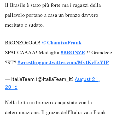
Il Brasile è stato più forte ma i ragazzi della
pallavolo portano a casa un bronzo davvero
meritato e sudato.
@ChamizoFrank
BRONZOoOoO!
#BRONZE
SPACCAAAA! Medaglia
!! Grandeee
#wrestling
pic.twitter.com/MvtKcFzYIP
?RT?
— ItaliaTeam (@ItaliaTeam_it)
August 21,
2016
Nella lotta un bronzo conquistato con la
determinazione. Il grazie dell'Italia va a Frank