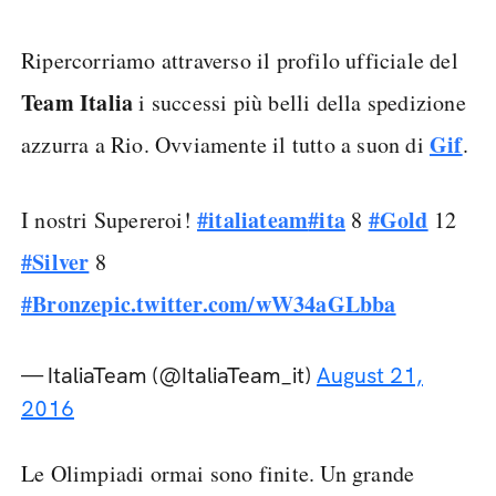
Ripercorriamo attraverso il profilo ufficiale del
Team Italia
i successi più belli della spedizione
Gif
azzurra a Rio. Ovviamente il tutto a suon di
.
#italiateam
#ita
#Gold
I nostri Supereroi!
8
12
#Silver
8
#Bronze
pic.twitter.com/wW34aGLbba
— ItaliaTeam (@ItaliaTeam_it)
August 21,
2016
Le Olimpiadi ormai sono finite. Un grande