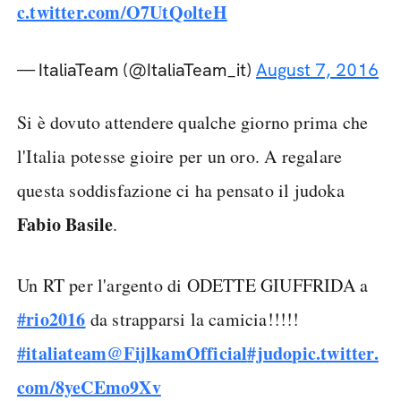
c.twitter.com/O7UtQolteH
— ItaliaTeam (@ItaliaTeam_it)
August 7, 2016
Si è dovuto attendere qualche giorno prima che
l'Italia potesse gioire per un oro. A regalare
questa soddisfazione ci ha pensato il judoka
Fabio Basile
.
Un RT per l'argento di ODETTE GIUFFRIDA a
#rio2016
da strapparsi la camicia!!!!!
#italiateam
@FijlkamOfficial
#judo
pic.twitter.
com/8yeCEmo9Xv