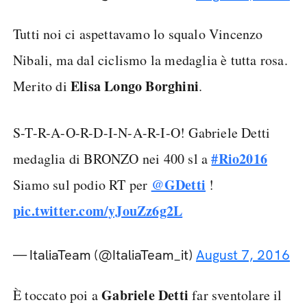
Tutti noi ci aspettavamo lo squalo Vincenzo
Nibali, ma dal ciclismo la medaglia è tutta rosa.
Elisa Longo Borghini
Merito di
.
S-T-R-A-O-R-D-I-N-A-R-I-O! Gabriele Detti
#Rio2016
medaglia di BRONZO nei 400 sl a
@GDetti
Siamo sul podio RT per
!
pic.twitter.com/yJouZz6g2L
— ItaliaTeam (@ItaliaTeam_it)
August 7, 2016
Gabriele Detti
È toccato poi a
far sventolare il