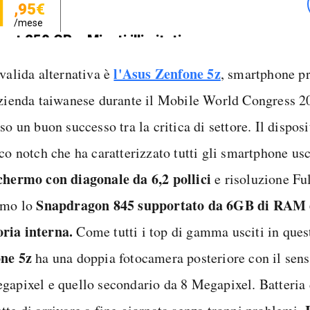
1
,95€
/mese
net 250 GB e Minuti illimitati
zione SIM GRATIS
l'Asus Zenfone 5z
 valida alternativa è
, smartphone p
azienda taiwanese durante il Mobile World Congress 2
so un buon successo tra la critica di settore. Il disposi
co notch che ha caratterizzato tutti gli smartphone usc
chermo con diagonale da 6,2 pollici
e risoluzione F
Snapdragon 845 supportato da 6GB di RAM 
amo lo
ia interna.
Come tutti i top di gamma usciti in ques
ne 5z
ha una doppia fotocamera posteriore con il sens
gapixel e quello secondario da 8 Megapixel. Batteri