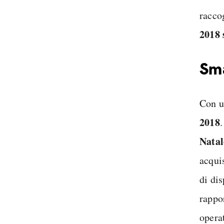
raccog
2018 
Sm
Con 
2018
Natal
acqui
di dis
rappo
opera