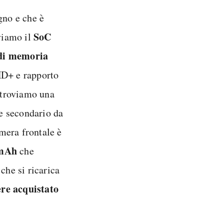
ugno e che è
SoC
oviamo il
di memoria
HD+ e rapporto
e troviamo una
e secondario da
mera frontale è
0mAh
che
che si ricarica
re acquistato