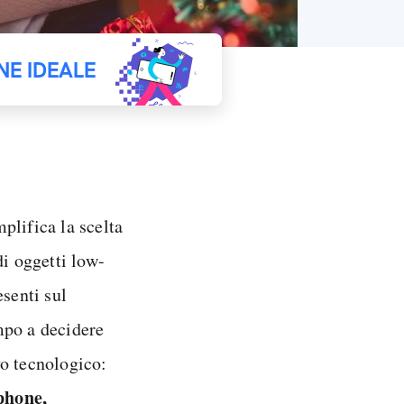
NE IDEALE
plifica la scelta
di oggetti low-
esenti sul
mpo a decidere
vo tecnologico:
phone,