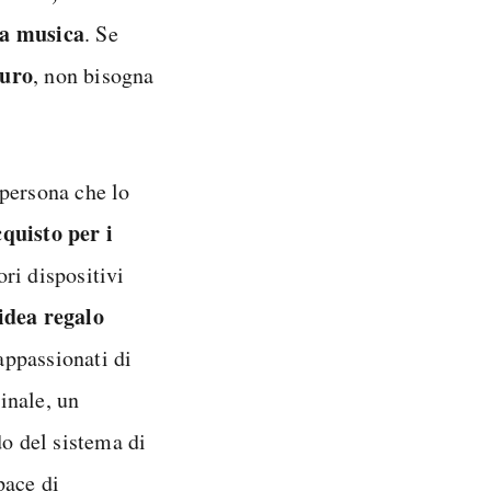
la musica
. Se
euro
, non bisogna
 persona che lo
cquisto per i
ori dispositivi
idea regalo
appassionati di
ginale, un
do del sistema di
pace di