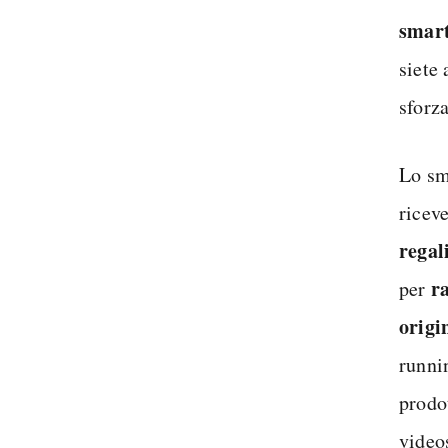
smart
siete 
sforz
Lo sm
riceve
regal
r
per
origi
runnin
prodo
video