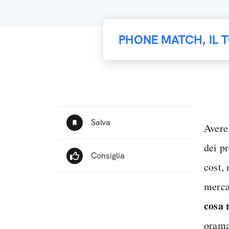
PHONE MATCH, IL 
Avere
dei p
cost, 
merca
cosa 
oramai