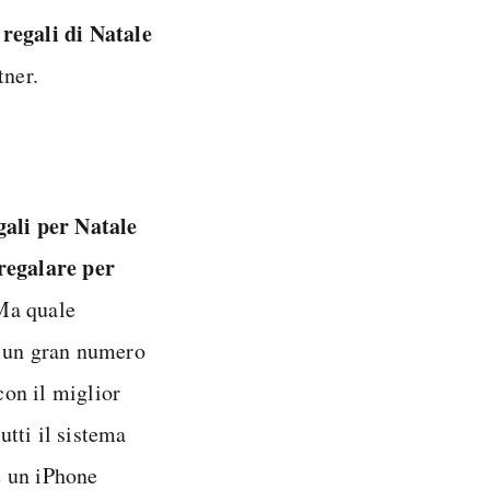
 regali di Natale
tner.
gali per Natale
regalare per
 Ma quale
e un gran numero
con il miglior
tti il sistema
e un iPhone