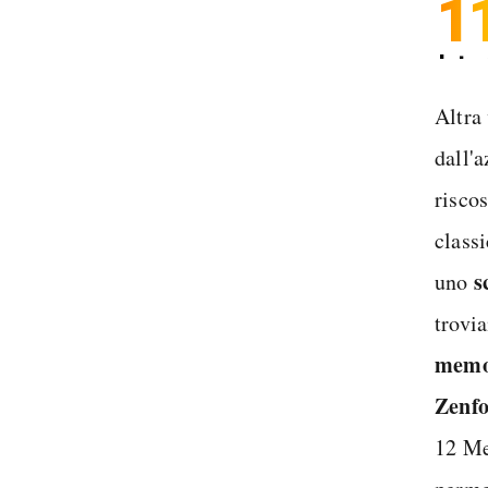
1
Inter
Spedi
Altra
dall'
riscos
classi
s
uno
trovi
memor
Zenfo
12 Me