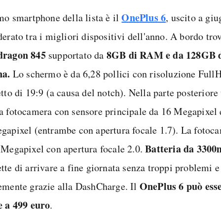
OnePlus 6
imo smartphone della lista è il
, uscito a gi
derato tra i migliori dispositivi dell'anno. A bordo tr
dragon 845
8GB di RAM e da 128GB 
supportato da
na.
Lo schermo è da 6,28 pollici con risoluzione Full
etto di 19:9 (a causa del notch). Nella parte posterior
a fotocamera con sensore principale da 16 Megapixel 
gapixel (entrambe con apertura focale 1.7). La fotoca
Batteria da 330
 Megapixel con apertura focale 2.0.
te di arrivare a fine giornata senza troppi problemi e 
OnePlus 6 può esse
emente grazie alla DashCharge. Il
e a 499 euro
.