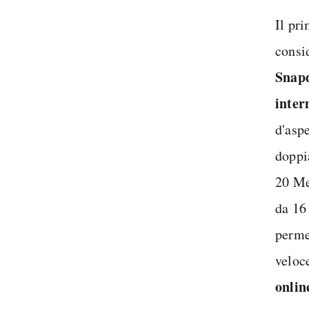
Il pr
consi
Snap
inter
d'asp
doppi
20 Me
da 16
permet
veloc
onlin