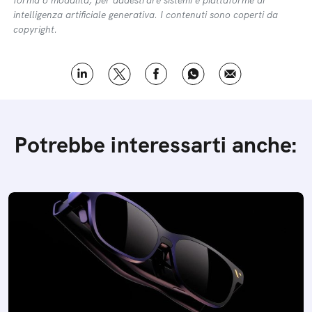
intelligenza artificiale generativa. I contenuti sono coperti da
copyright.
Potrebbe interessarti anche: