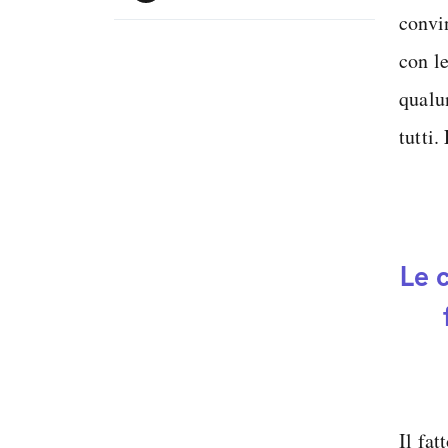
convi
con le
qualu
tutti.
Le 
Il fat