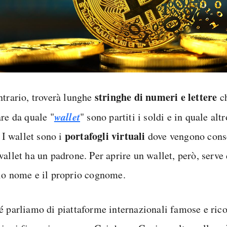
stringhe di numeri e lettere
ntrario, troverà lunghe
ch
wallet
are da quale "
" sono partiti i soldi e in quale alt
portafogli virtuali
. I wallet sono i
dove vengono conse
allet ha un padrone. Per aprire un wallet, però, serve 
io nome e il proprio cognome.
é parliamo di piattaforme internazionali famose e rico