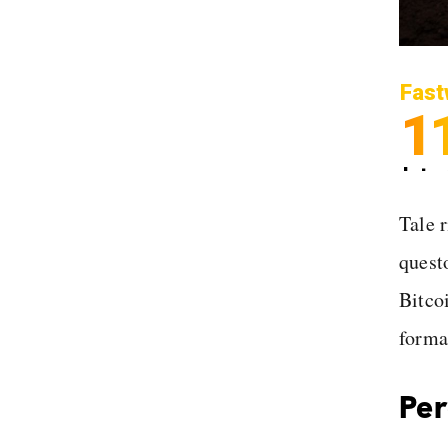
Fast
1
Inter
Spedi
Tale 
questo
Bitco
forma
Per