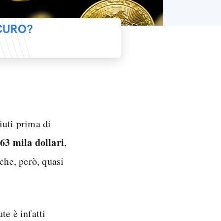
ICURO?
iuti prima di
63 mila dollari
e
,
che, però, quasi
te è infatti