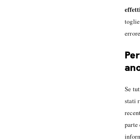
effett
toglie
error
Per
an
Se tu
stati
recen
parte 
infor