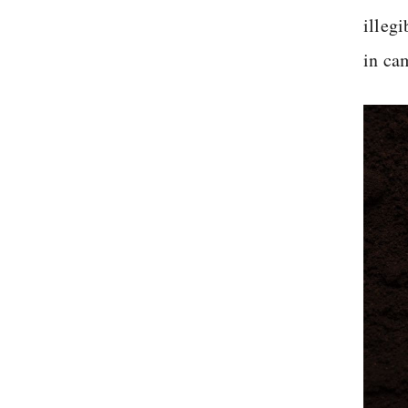
illeg
in cam