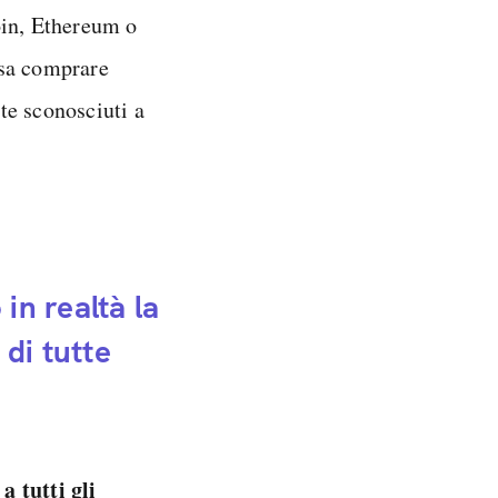
oin, Ethereum o
ossa comprare
te sconosciuti a
in realtà la
di tutte
a tutti gli