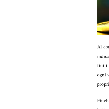
Al co
indic
finiti
ogni w
propr
Finch