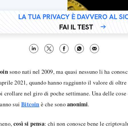
LA TUA PRIVACY È DAVVERO AL S
FAI IL TEST
coin
sono nati nel 2009, ma quasi nessuno li ha conosc
aprile 2021, quando hanno raggiunto il valore di oltr
i crollare nel giro di poche settimane. Una delle cose 
Bitcoin
anonimi
 sanno sui
è che sono
.
così si pensa
meno,
: chi non conosce bene le criptovalu