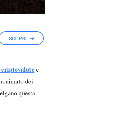
SCOPRI
e criptovalute
e
'anonimato dei
celgano questa