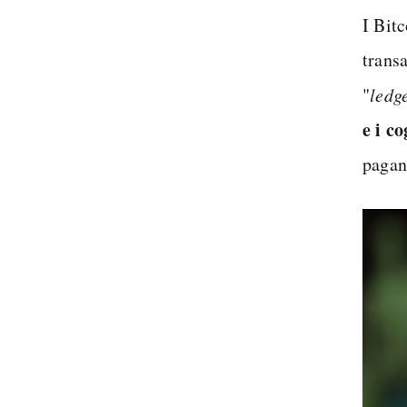
I Bitc
trans
"
ledg
e i c
pagan