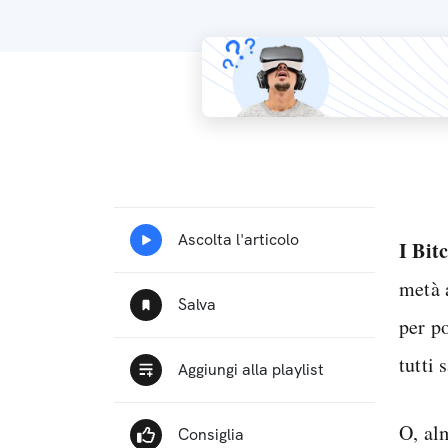
I Bit
metà 
per po
tutti
O, al