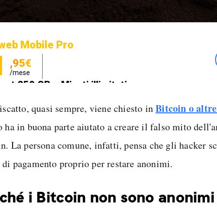
web Mobile Pro
1
,95€
/mese
net 250 GB e Minuti illimitati
zione SIM GRATIS
Bitcoin o altr
riscatto, quasi sempre, viene chiesto in
 ha in buona parte aiutato a creare il falso mito dell
in. La persona comune, infatti, pensa che gli hacker s
 di pagamento proprio per restare anonimi.
ché i Bitcoin non sono anonimi