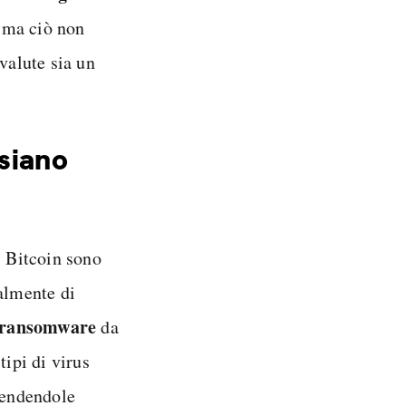
, ma ciò non
valute sia un
 siano
i Bitcoin sono
ialmente di
 ransomware
da
tipi di virus
 rendendole