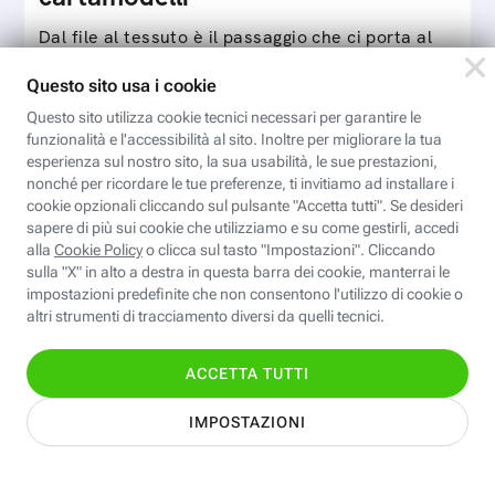
Dal file al tessuto è il passaggio che ci porta al
completamento del processo di progettazione di
cartamodelli digitali e parametrici.Approfondisci
Iscriviti
e…
Valentina CAD: Cartamodelli
digitali
Modelli digitali apre le porte alla modellistica
digitale con il software Valentina CAD, free e