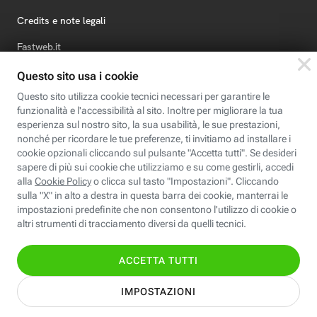
Credits e note legali
Fastweb.it
Formazione
Fastweb Digital Academy
STEP FuturAbility District
Insieme, siamo futuro
© Fastweb SpA 2026 - P.IVA 12878470157
Informativa
Cookie
Modifica
Dichiarazione di
Privacy
Policy
preferenze cookie
Accessibilità