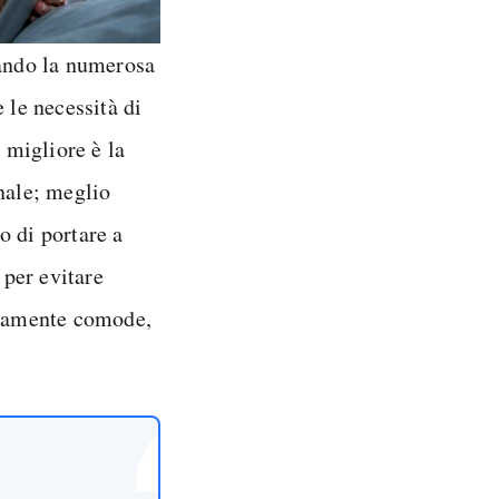
rando la numerosa
 le necessità di
: migliore è la
inale; meglio
do di portare a
, per evitare
bbiamente comode,