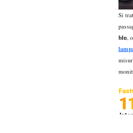
Si tra
passa
blu
, 
lampa
misura
monit
Fast
1
Inter
Spedi