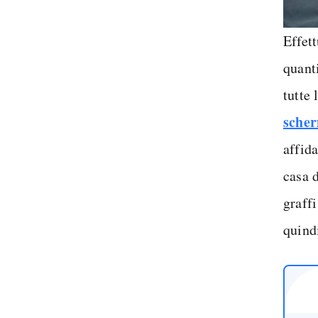
Effet
quanti
tutte 
scher
affida
casa d
graff
quind