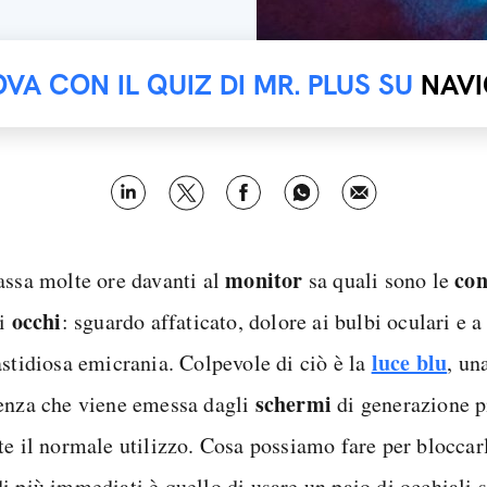
OVA CON IL QUIZ DI MR. PLUS SU
NAVI
monitor
con
assa molte ore davanti al
sa quali sono le
occhi
li
: sguardo affaticato, dolore ai bulbi oculari e a
luce blu
astidiosa emicrania. Colpevole di ciò è la
, un
schermi
enza che viene emessa dagli
di generazione p
te il normale utilizzo. Cosa possiamo fare per bloccar
i più immediati è quello di usare un paio di occhiali s