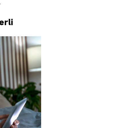
.
erli