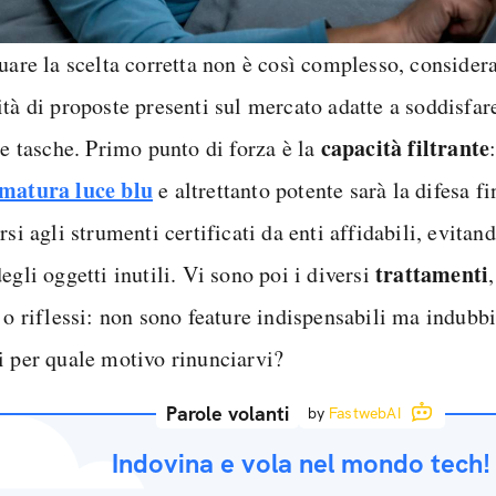
tuare la scelta corretta non è così complesso, conside
tà di proposte presenti sul mercato adatte a soddisfare
capacità filtrante
le tasche. Primo punto di forza è la
matura luce blu
e altrettanto potente sarà la difesa f
rsi agli strumenti certificati da enti affidabili, evitan
trattamenti
egli oggetti inutili. Vi sono poi i diversi
i o riflessi: non sono feature indispensabili ma indu
i per quale motivo rinunciarvi?
Parole volanti
by
FastwebAI
Indovina e vola nel mondo tech!