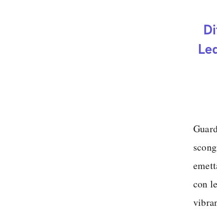
Di
Le
Guard
scong
emet
con l
vibra