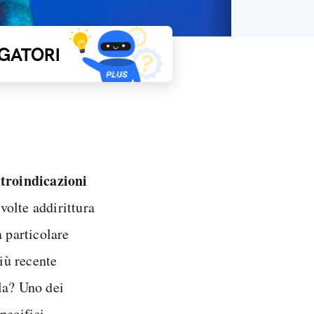
GATORI
troindicazioni
 volte addirittura
a particolare
iù recente
la? Uno dei
pecifici.