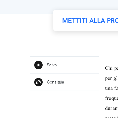
METTITI ALLA PR
Chi p
per g
una f
frequ
duran
metod