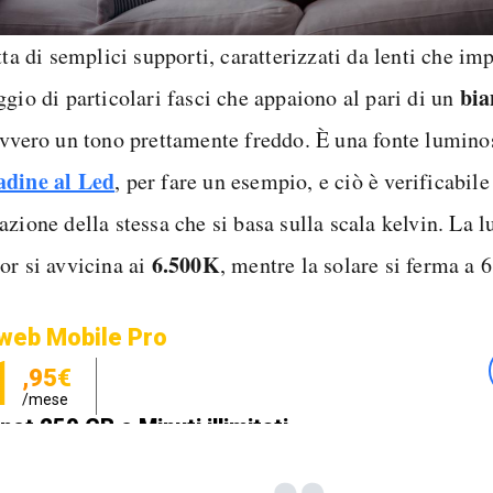
tta di semplici supporti, caratterizzati da lenti che im
bia
ggio di particolari fasci che appaiono al pari di un
ovvero un tono prettamente freddo. È una fonte lumino
dine al Led
, per fare un esempio, e ciò è verificabile
zione della stessa che si basa sulla scala kelvin. La l
6.500K
or si avvicina ai
, mentre la solare si ferma a 
web Mobile Pro
1
,95€
/mese
net 250 GB e Minuti illimitati
zione SIM GRATIS