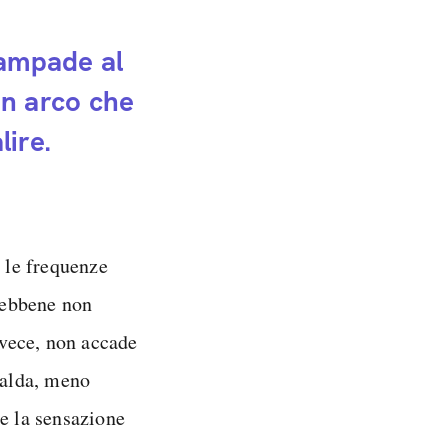
lampade al
n arco che
ire.
a le frequenze
 Sebbene non
invece, non accade
calda, meno
te la sensazione