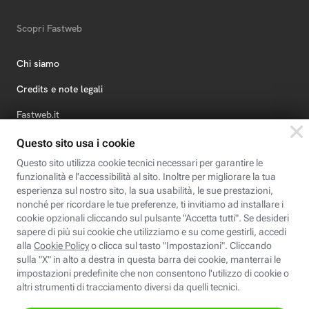
Scopri Fastweb
Chi siamo
Credits e note legali
Fastweb.it
Formazione
Fastweb Digital Academy
STEP FuturAbility District
Insieme, siamo futuro