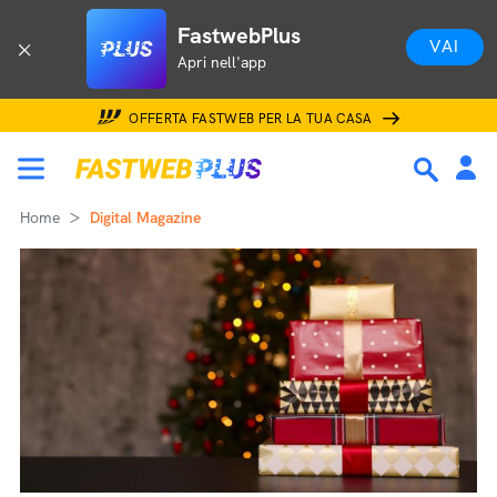
FastwebPlus
VAI
Apri nell'app
OFFERTA FASTWEB PER LA TUA CASA
Home
Digital Magazine