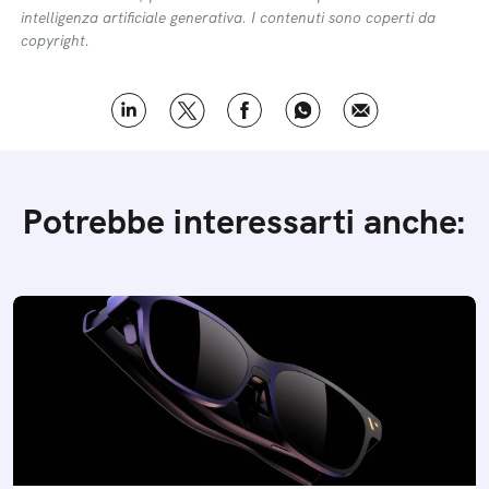
intelligenza artificiale generativa. I contenuti sono coperti da
copyright.
Potrebbe interessarti anche: