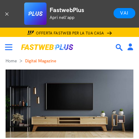
FastwebPlus
VAI
Apri nell'app
OFFERTA FASTWEB PER LA TUA CASA
Home
Digital Magazine