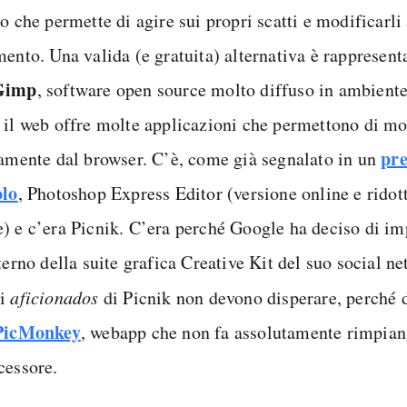
o che permette di agire sui propri scatti e modificarli
mento. Una valida (e gratuita) alternativa è rappresen
Gimp
, software open source molto diffuso in ambient
 il web offre molte applicazioni che permettono di mod
pr
tamente dal browser. C’è, come già segnalato in un
olo
, Photoshop Express Editor (versione online e rido
) e c’era Picnik. C’era perché Google ha deciso di i
nterno della suite grafica Creative Kit del suo social 
li
aficionados
di Picnik non devono disperare, perché d
PicMonkey
, webapp che non fa assolutamente rimpian
cessore.