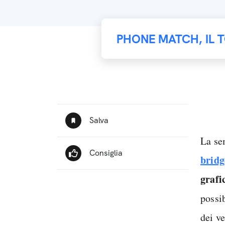
PHONE MATCH, IL 
La se
bridg
grafi
possib
dei v