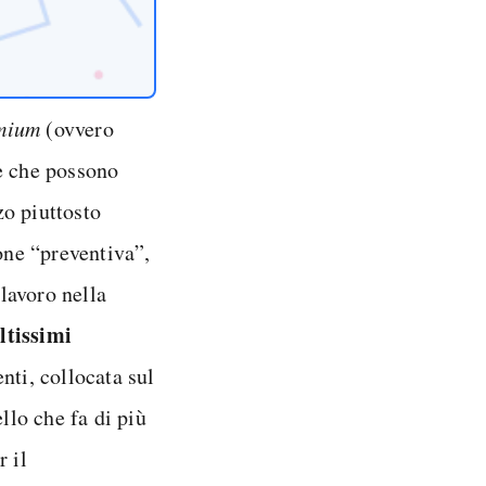
mium
(ovvero
e che possono
zo piuttosto
ione “preventiva”,
 lavoro nella
ltissimi
nti, collocata sul
llo che fa di più
r il