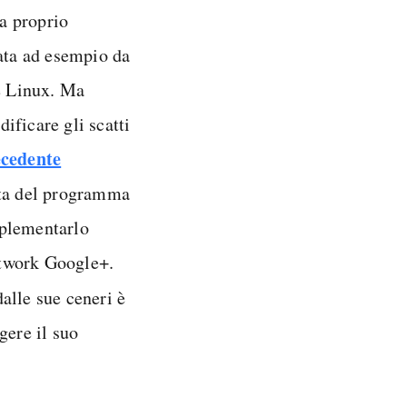
 a proprio
tata ad esempio da
e Linux. Ma
ificare gli scatti
ecedente
tta del programma
mplementarlo
network Google+.
alle sue ceneri è
gere il suo