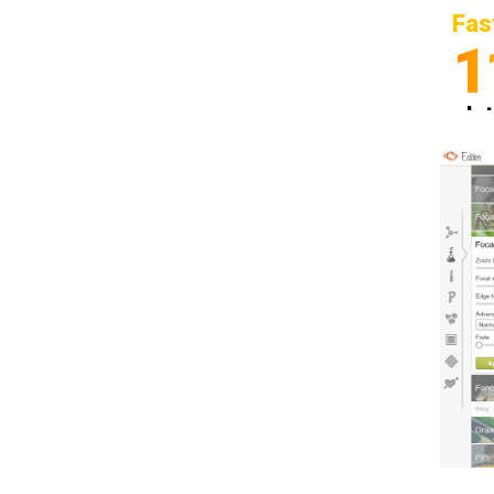
Fas
1
In
Sp