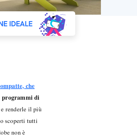
NE IDEALE
compatte, che
programmi di
i
 e renderle il più
o scoperti tutti
dobe non è