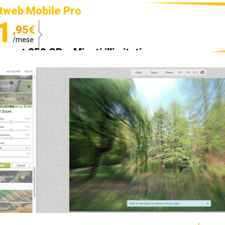
tweb Mobile Pro
1
,95€
/mese
ternet 250 GB e Minuti illimitati
edizione SIM GRATIS