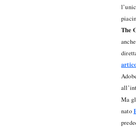
l’unic
piaci
The 
anche
diret
artic
Adobe
all’i
Ma g
nato
prede