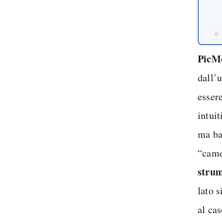
PicM
dall’
esser
intuit
ma bas
“came
strum
lato s
al cas