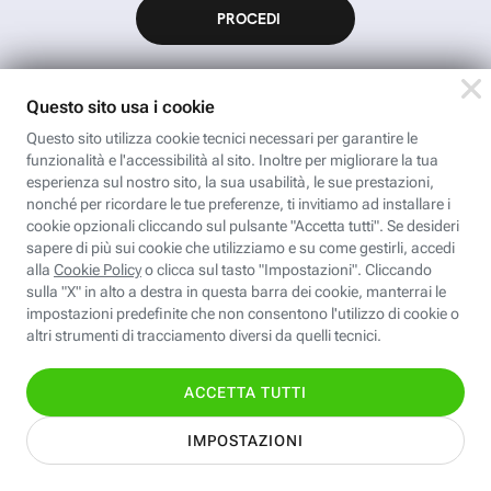
App FastwebPlus
Un'app unica per
conoscere, informare,
ispirare
Seguici