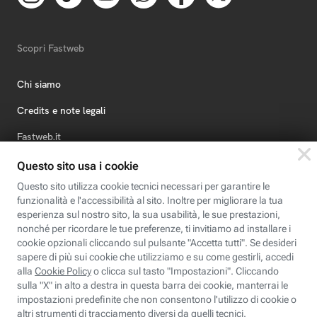
Scopri Fastweb
Chi siamo
Credits e note legali
Fastweb.it
Formazione
Fastweb Digital Academy
STEP FuturAbility District
Insieme, siamo futuro