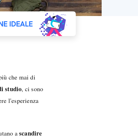
NE IDEALE
più che mai di
i studio
, ci sono
ere l'esperienza
scandire
iutano a