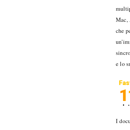
multi
Mac, 
che pe
un'im
sincro
e lo 
Fas
1
In
Sp
I doc