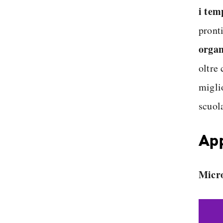
i tem
pront
organ
oltre 
migli
scuol
App
Micr