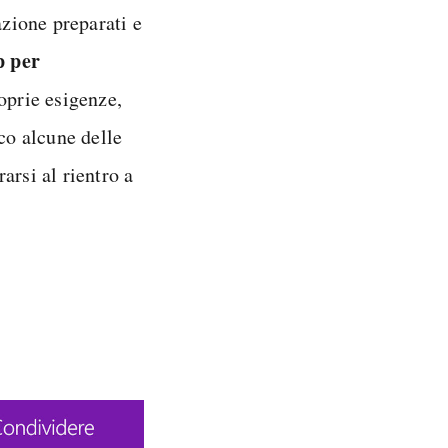
azione preparati e
p per
oprie esigenze,
co alcune delle
arsi al rientro a