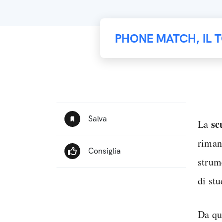
PHONE MATCH, IL 
sc
La
riman
strum
di stu
Da qu