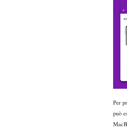
Per p
può e
MacBo