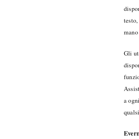
dispon
testo,
mano 
Gli u
dispo
funzi
Assis
a ogn
quals
Ever