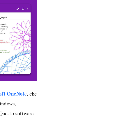
oft OneNote
, che
Windows,
 Questo software