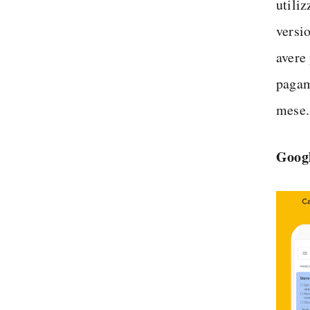
utiliz
versio
avere 
pagam
mese.
Goog