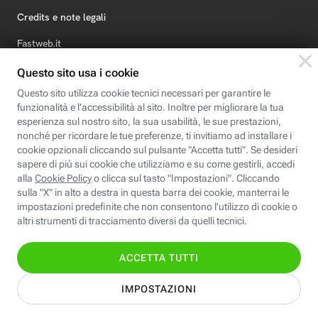
Credits e note legali
Fastweb.it
Formazione
Fastweb Digital Academy
STEP FuturAbility District
Insieme, siamo futuro
© Fastweb SpA 2026 - P.IVA 12878470157
Informativa
Cookie
Modifica
Dichiarazione di
Privacy
Policy
preferenze cookie
Accessibilità