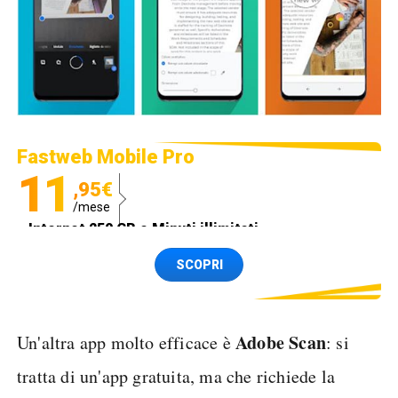
Fastweb Mobile Pro
11
,95€
/mese
Internet 250 GB e Minuti illimitati
Spedizione SIM GRATIS
SCOPRI
Adobe Scan
Un'altra app molto efficace è
: si
tratta di un'app gratuita, ma che richiede la