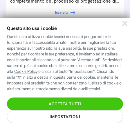
completamento del processo di progettazione di
cartamodelli digitali e parametrici.Approfondisci
Iscriviti
e…
Valentina CAD: Cartamodelli
digitali
Modelli digitali apre le porte alla modellistica
digitale con il software Valentina CAD, free e
open source: partendo dall’esercizio del video…