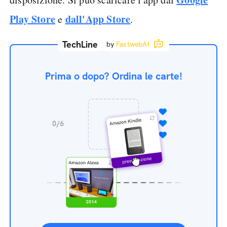
Play Store
dall'App Store
e
.
TechLine
by
FastwebAI
Prima o dopo? Ordina le carte!